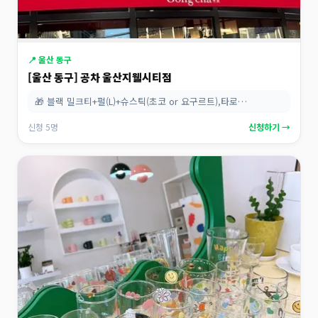
📍 울산 동구
[울산 동구] 공차 울산지웰시티점
🎁 블랙 밀크티+펄(L)+슈스틱(초코 or 요구르트),타로…
신청 5명
신청하기 →