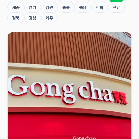
세종
경기
강원
충북
충남
전북
전남
경북
경남
제주