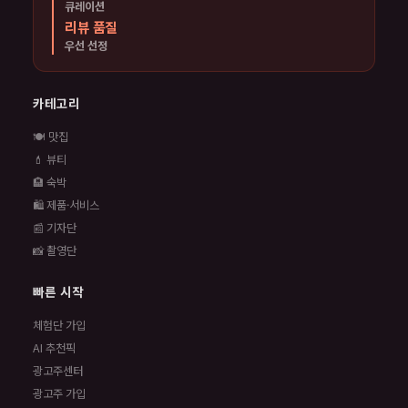
큐레이션
리뷰 품질
우선 선정
카테고리
🍽️ 맛집
💄 뷰티
🏨 숙박
🛍️ 제품·서비스
📰 기자단
📸 촬영단
빠른 시작
체험단 가입
AI 추천픽
광고주센터
광고주 가입