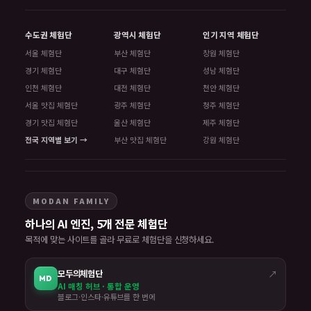
수도권 체험단
광역시 체험단
인기 지역 체험단
서울 체험단
부산 체험단
창원 체험단
경기 체험단
대구 체험단
성남 체험단
인천 체험단
대전 체험단
천안 체험단
서울 맛집 체험단
광주 체험단
청주 체험단
경기 맛집 체험단
울산 체험단
제주 체험단
전국 지역별 보기 →
부산 맛집 체험단
강원 체험단
MODAN FAMILY
하나의 AI 엔진, 5개 전문 체험단
목적에 맞는 사이트를 골라 무료로 체험단을 신청하세요.
모두의체험단
↗
MD
AI 매칭 허브 · 통합 운영
블로그·인스타·유튜브를 한 번에