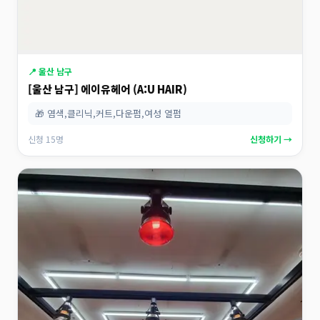
📍 울산 남구
[울산 남구] 에이유헤어 (A:U HAIR)
🎁 염색,클리닉,커트,다운펌,여성 열펌
신청 15명
신청하기 →