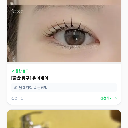
📍 울산 동구
[울산 동구] 유어제이
🎁 블랙틴팅 속눈썹펌
신청 1명
신청하기 →