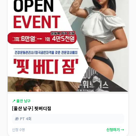
📍 울산 남구
[울산 남구] 핏버디짐
🎁 PT 4회
신청 0명
신청하기 →