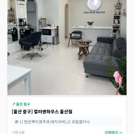
📍 울산 중구
[울산 중구] 컬러앤하우스 울산점
🎁 1) 탄산뿌리염색과(새치커버),2) 모발클리닉
신청 6명
신청하기 →