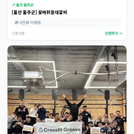
📍 울산 울주군
[울산 울주군] 꽃바위등대갈비
🎁 5만원 이용권
신청 6명
신청하기 →