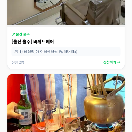
📍 울산 울주
[울산 울주] 바게트헤어
🎁 1) 남성펌,2) 여성셋팅펌 (탈색머리x)
신청 2명
신청하기 →