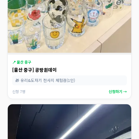
📍 울산 중구
[울산 중구] 공방원데이
🎁 유리&도자기 전사지 체험권(1인)
신청 7명
신청하기 →