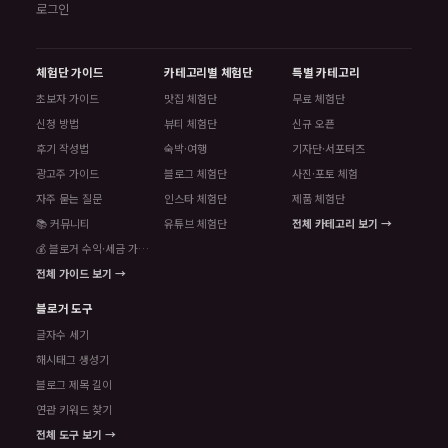
로그인
체험단 가이드
카테고리별 체험단
특별 카테고리
초보자 가이드
맛집 체험단
무료 체험단
신청 방법
뷰티 체험단
신규 오픈
후기 작성법
숙박·여행
기자단·서포터즈
광고주 가이드
블로그 체험단
사진·포토 체험
자주 묻는 질문
인스타 체험단
제품 체험단
📚 커뮤니티
유튜브 체험단
전체 카테고리 보기 →
💰 블로거 수익·세금 가이드
전체 가이드 보기 →
블로거 도구
글자수 세기
해시태그 생성기
블로그 제목 길이
연관 키워드 찾기
전체 도구 보기 →