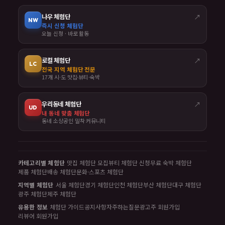
나우 체험단
↗
NW
즉시 신청 체험단
오늘 신청 · 바로 활동
로컬 체험단
↗
LC
전국 지역 체험단 전문
17개 시·도 맛집·뷰티·숙박
우리동네 체험단
↗
UD
내 동네 맞춤 체험단
동네 소상공인 밀착 커뮤니티
카테고리별 체험단
맛집 체험단 모집
뷰티 체험단 신청
무료 숙박 체험단
제품 체험단
배송 체험단
문화·스포츠 체험단
지역별 체험단
서울 체험단
경기 체험단
인천 체험단
부산 체험단
대구 체험단
광주 체험단
제주 체험단
유용한 정보
체험단 가이드
공지사항
자주하는질문
광고주 회원가입
리뷰어 회원가입