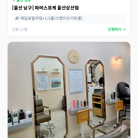
[울산 남구] 파머스포케 울산삼산점
🎁 메밀꽃필무렵+1/2롤(크랩미트키토롤)
신청 11명
신청하기 →