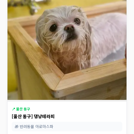
📍 울산 동구
[울산 동구] 댕냥테라피
🎁 반려동물 아로마스파