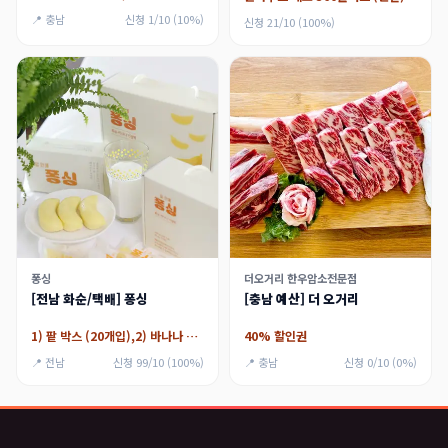
📍 충남
신청 1/10 (10%)
신청 21/10 (100%)
퐁싱
더오거리 한우암소전문점
[전남 화순/택배] 퐁싱
[충남 예산] 더 오거리
1) 팥 박스 (20개입),2) 바나나 박스 (20개입),3) [택배] 팥 박스 (20개입),4) [택배] 바나나 박스 (20개입)
40% 할인권
📍 전남
신청 99/10 (100%)
📍 충남
신청 0/10 (0%)