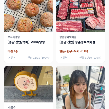
꼬르륵댕댕
청춘정육백화점
[충남 천안/택배] 꼬르륵댕댕
[충남 천안] 청춘정육백화점
테린 3종
한돈+한우+육회 각 1팩
📍 충남
신청 11/10 (100%)
📍 충남
신청 91/10 (100%)
Hi몽슈