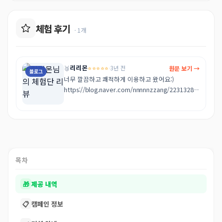
체험 후기
· 1개
리리몬
⭐⭐⭐⭐⭐
원문 보기 →
🥉
·
3년 전
블로그
너무 깔끔하고 쾌적하게 이용하고 왔어요:) 

https://blog.naver.com/nnnnnzzang/22313288
9813
목차
🎁
제공 내역
📋
캠페인 정보