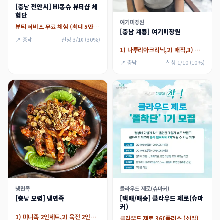
[충남 천안시] Hi몽슈 뷰티샵 체
험단
여기미장원
뷰티 서비스 무료 체험 (최대 5만원)
[충남 계룡] 여기미장원
📍 충남
신청 3/10 (30%)
1) 나투리아크리닉,2) 매직,3) 매직셋팅,4) 셋팅펌,5) 일반펌
📍 충남
신청 1/10 (10%)
냉면족
클라우드 제로(슈마커)
[충남 보령] 냉면족
[택배/배송] 클라우드 제로(슈마
커)
1) 미니족 2인세트,2) 육전 2인세트
클라우드 제로 360플러스 (신발)