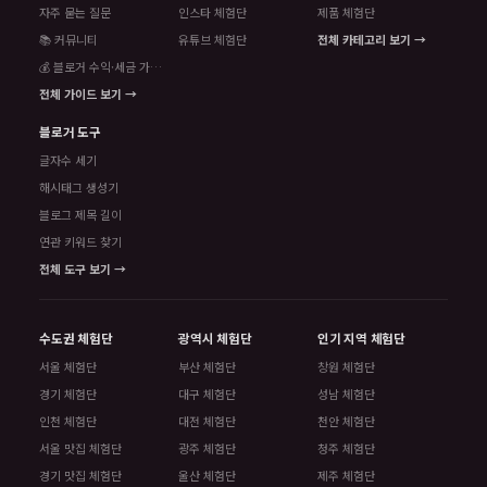
자주 묻는 질문
인스타 체험단
제품 체험단
📚 커뮤니티
유튜브 체험단
전체 카테고리 보기 →
💰 블로거 수익·세금 가이드
전체 가이드 보기 →
블로거 도구
글자수 세기
해시태그 생성기
블로그 제목 길이
연관 키워드 찾기
전체 도구 보기 →
수도권 체험단
광역시 체험단
인기 지역 체험단
서울 체험단
부산 체험단
창원 체험단
경기 체험단
대구 체험단
성남 체험단
인천 체험단
대전 체험단
천안 체험단
서울 맛집 체험단
광주 체험단
청주 체험단
경기 맛집 체험단
울산 체험단
제주 체험단