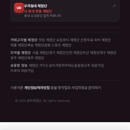
우리동네 체험단
↗
UD
내 동네 맞춤 체험단
동네 소상공인 밀착 커뮤니티
카테고리별 체험단
맛집 체험단 모집
뷰티 체험단 신청
무료 숙박 체험단
제품 체험단
배송 체험단
문화·스포츠 체험단
지역별 체험단
서울 체험단
경기 체험단
인천 체험단
부산 체험단
대구 체험단
광주 체험단
제주 체험단
유용한 정보
체험단 가이드
공지사항
자주하는질문
광고주 회원가입
리뷰어 회원가입
이용약관
·
개인정보처리방침
·
환불·청약철회
·
사업자정보
·
문의하기
© 2026 원픽체험단. All rights reserved.