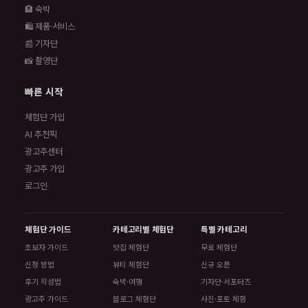
🏨 숙박
🛍️ 제품·서비스
📰 기자단
📸 촬영단
빠른 시작
체험단 가입
AI 추천픽
광고주센터
광고주 가입
로그인
체험단 가이드
카테고리별 체험단
특별 카테고리
초보자 가이드
맛집 체험단
무료 체험단
신청 방법
뷰티 체험단
신규 오픈
후기 작성법
숙박·여행
기자단·서포터즈
광고주 가이드
블로그 체험단
사진·포토 체험