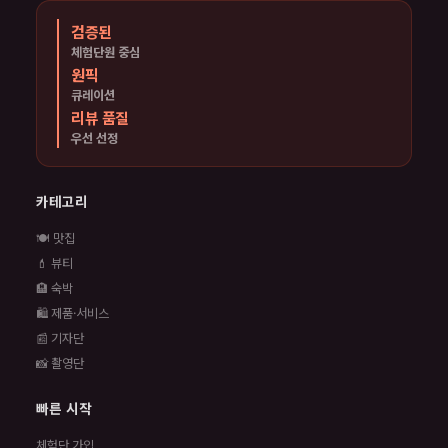
검증된
체험단원 중심
원픽
큐레이션
리뷰 품질
우선 선정
카테고리
🍽️ 맛집
💄 뷰티
🏨 숙박
🛍️ 제품·서비스
📰 기자단
📸 촬영단
빠른 시작
체험단 가입