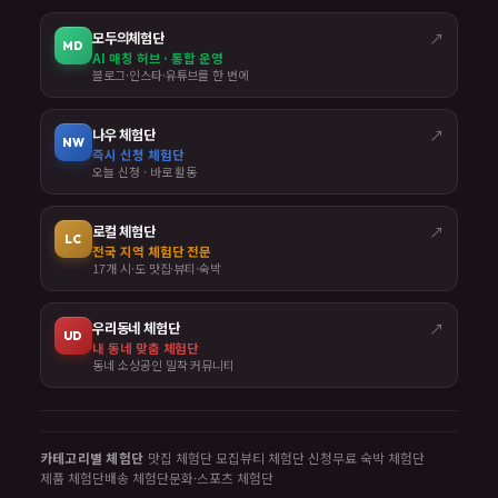
모두의체험단
↗
MD
AI 매칭 허브 · 통합 운영
블로그·인스타·유튜브를 한 번에
나우 체험단
↗
NW
즉시 신청 체험단
오늘 신청 · 바로 활동
로컬 체험단
↗
LC
전국 지역 체험단 전문
17개 시·도 맛집·뷰티·숙박
우리동네 체험단
↗
UD
내 동네 맞춤 체험단
동네 소상공인 밀착 커뮤니티
카테고리별 체험단
맛집 체험단 모집
뷰티 체험단 신청
무료 숙박 체험단
제품 체험단
배송 체험단
문화·스포츠 체험단