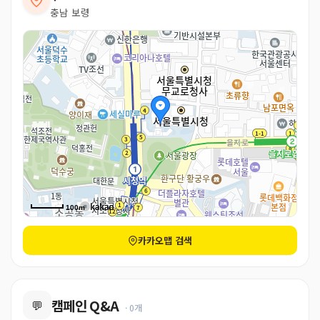
충남 보령
100m
카카오맵 검색
캠페인 Q&A
💬
· 0개