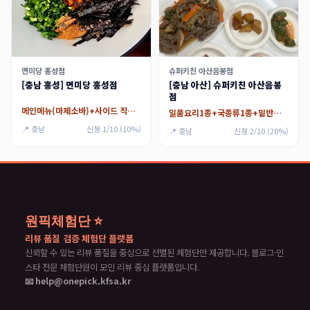
면미당 홍성점
슈퍼키친 아산음봉점
[충남 홍성] 면미당 홍성점
[충남 아산] 슈퍼키친 아산음봉
점
메인메뉴(마제소바)+사이드 직화구이+무료 아메리카노(아이스/핫)
일품요리1종+국종류1종+밑반찬2개
📍 충남
신청 1/10 (10%)
📍 충남
신청 2/10 (20%)
원픽체험단 ⭐
리뷰 품질 검증 체험단 플랫폼
신뢰할 수 있는 리뷰 품질을 중심으로 선별된 체험단만 제공합니다. 블로그·인
스타 전문 체험단원이 모인 리뷰 중심 플랫폼입니다.
📧 help@onepick.kfsa.kr