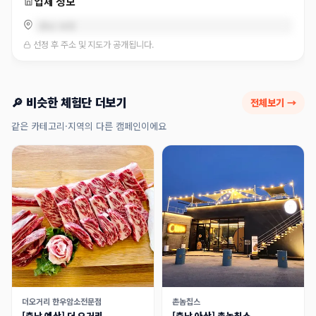
업체 정보
충남 보령
선정 후 주소 및 지도가 공개됩니다.
🔎 비슷한 체험단 더보기
전체보기 →
같은 카테고리·지역의 다른 캠페인이에요
더오거리 한우암소전문점
촌놈칩스
[충남 예산] 더 오거리
[충남 아산] 촌놈칩스