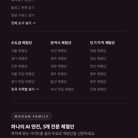
블로그 제목 길이
연관 키워드 찾기
전체 도구 보기 →
수도권 체험단
광역시 체험단
인기 지역 체험단
서울 체험단
부산 체험단
창원 체험단
경기 체험단
대구 체험단
성남 체험단
인천 체험단
대전 체험단
천안 체험단
서울 맛집 체험단
광주 체험단
청주 체험단
경기 맛집 체험단
울산 체험단
제주 체험단
전국 지역별 보기 →
부산 맛집 체험단
강원 체험단
MODAN FAMILY
하나의 AI 엔진, 5개 전문 체험단
목적에 맞는 사이트를 골라 무료로 체험단을 신청하세요.