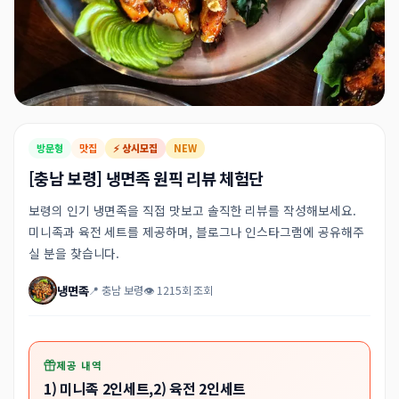
방문형
맛집
⚡ 상시모집
NEW
[충남 보령] 냉면족 원픽 리뷰 체험단
보령의 인기 냉면족을 직접 맛보고 솔직한 리뷰를 작성해보세요.
미니족과 육전 세트를 제공하며, 블로그나 인스타그램에 공유해주
실 분을 찾습니다.
냉면족
📍 충남 보령
👁 1215회 조회
제공 내역
1) 미니족 2인세트,2) 육전 2인세트