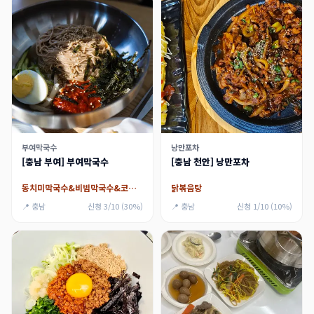
부여막국수
낭만포차
[충남 부여] 부여막국수
[충남 천안] 낭만포차
동치미막국수&비빔막국수&코다리비빔막국수
닭볶음탕
📍 충남
신청 3/10 (30%)
📍 충남
신청 1/10 (10%)