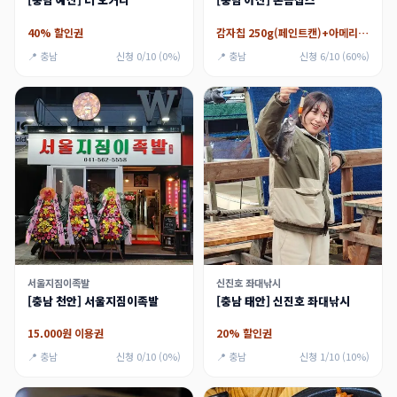
40% 할인권
감자칩 250g(페인트캔)+아메리카노 2잔
📍 충남
신청 0/10 (0%)
📍 충남
신청 6/10 (60%)
서울지짐이족발
신진호 좌대낚시
[충남 천안] 서울지짐이족발
[충남 태안] 신진호 좌대낚시
15.000원 이용권
20% 할인권
📍 충남
신청 0/10 (0%)
📍 충남
신청 1/10 (10%)