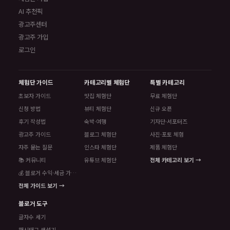
AI 추천픽
광고주센터
광고주 가입
로그인
체험단 가이드
카테고리별 체험단
특별 카테고리
초보자 가이드
맛집 체험단
무료 체험단
신청 방법
뷰티 체험단
신규 오픈
후기 작성법
숙박·여행
기자단·서포터즈
광고주 가이드
블로그 체험단
사진·포토 체험
자주 묻는 질문
인스타 체험단
제품 체험단
📚 커뮤니티
유튜브 체험단
전체 카테고리 보기 →
💰 블로거 수익·세금 가이드
전체 가이드 보기 →
블로거 도구
글자수 세기
해시태그 생성기