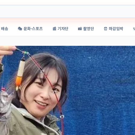
 배송
🎭 문화·스포츠
📰 기자단
📸 촬영단
⏰ 마감임박