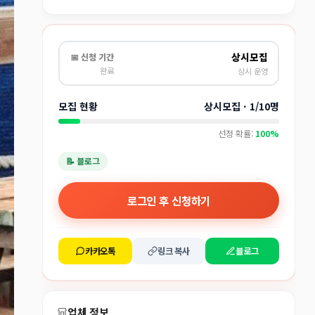
상시모집
📅 신청 기간
완료
상시 운영
모집 현황
상시모집 · 1/10명
선정 확률:
100%
📝 블로그
로그인 후 신청하기
카카오톡
링크 복사
블로그
업체 정보