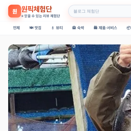
원픽체험단
원
⭐ 믿을 수 있는 리뷰 체험단
전체
🍽️ 맛집
💄 뷰티
🏨 숙박
🛍️ 제품·서비스
