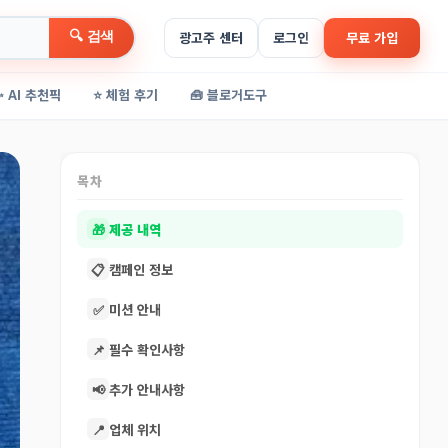
🔍 검색
광고주 센터
로그인
무료 가입
✨ AI 추천픽
⭐ 체험 후기
🧰 블로거도구
목차
🎁
제공 내역
📋
캠페인 정보
✅
미션 안내
📌
필수 확인사항
📢
추가 안내사항
📍
업체 위치