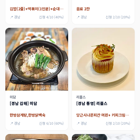
김밥(2줄)+떡볶이(1인분)+순대(1인분)
음료 2잔
📍 경남
신청 4/10 (40%)
📍 경남
신청 2/10 (20%)
미담
리플스
[경남 김해] 미담
[경남 통영] 리플스
한방삼계탕,한방닭백숙
당근시나몬피칸 머핀+ 커피크림밀크쉐이크+아메리카노
📍 경남
신청 6/10 (60%)
📍 경남
신청 2/10 (20%)