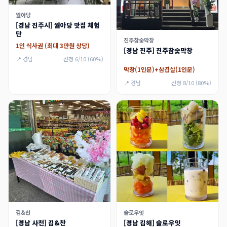
월아당
[경남 진주시] 월아당 맛집 체험
단
진주참숯막창
1인 식사권 (최대 3만원 상당)
[경남 진주] 진주참숯막창
📍 경남
신청 6/10 (60%)
막창(1인분)+삼겹살(1인분)
📍 경남
신청 8/10 (80%)
김&찬
슬로우잇
[경남 사천] 김&찬
[경남 김해] 슬로우잇