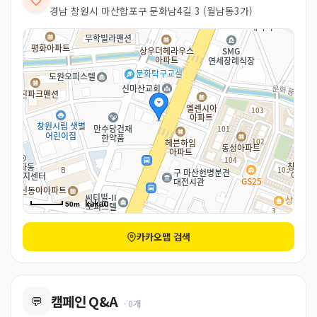
경남 창원시 마산합포구 문화남4길 3 (월남동3가)
50m
카카오맵 검색
캠페인 Q&A
💬
· 0개