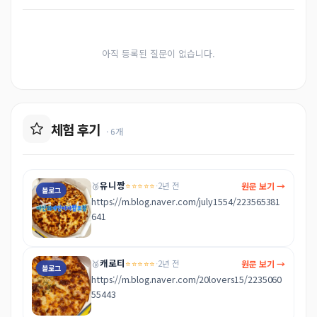
아직 등록된 질문이 없습니다.
체험 후기
· 6개
유니짱
⭐⭐⭐⭐⭐
원문 보기 →
🥉
·
2년 전
블로그
https://m.blog.naver.com/july1554/223565381
641
캐로티
⭐⭐⭐⭐⭐
원문 보기 →
🥉
·
2년 전
블로그
https://m.blog.naver.com/20lovers15/2235060
55443