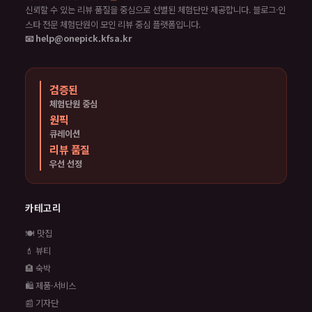
신뢰할 수 있는 리뷰 품질을 중심으로 선별된 체험단만 제공합니다. 블로그·인
스타 전문 체험단원이 모인 리뷰 중심 플랫폼입니다.
📧 help@onepick.kfsa.kr
검증된
체험단원 중심
원픽
큐레이션
리뷰 품질
우선 선정
카테고리
🍽️ 맛집
💄 뷰티
🏨 숙박
🛍️ 제품·서비스
📰 기자단