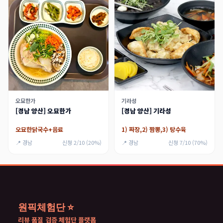
오묘한가
기라성
[경남 양산] 오묘한가
[경남 양산] 기라성
오묘한닭국수+음료
1) 짜장,2) 짬뽕,3) 탕수육
📍 경남
신청 2/10 (20%)
📍 경남
신청 7/10 (70%)
원픽체험단 ⭐
리뷰 품질 검증 체험단 플랫폼