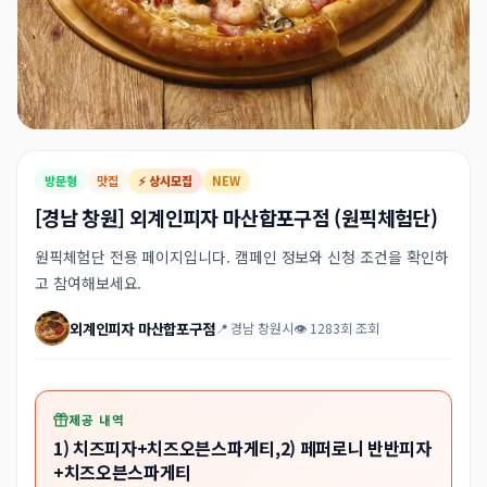
방문형
맛집
⚡ 상시모집
NEW
[경남 창원] 외계인피자 마산합포구점 (원픽체험단)
원픽체험단 전용 페이지입니다. 캠페인 정보와 신청 조건을 확인하
고 참여해보세요.
외계인피자 마산합포구점
📍 경남 창원시
👁 1283회 조회
제공 내역
1) 치즈피자+치즈오븐스파게티,2) 페퍼로니 반반피자
+치즈오븐스파게티