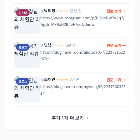
박혜경
⭐⭐⭐⭐⭐
원문 보기 →
🥉
·
일 년 전
인스타
https://www.instagram.com/p/DGUcDW7v3q7/
?igsh=MXBoNXR2eHAzdzJudw==
민냥
⭐⭐⭐⭐⭐
원문 보기 →
🥉
·
2년 전
블로그
https://blog.naver.com/alsdud3057/223731522
978

너무 맛있게 잘 먹었습니다 ㅎㅎ 또 들리겠습니다
조채연
⭐⭐⭐⭐⭐
원문 보기 →
🥉
·
2년 전
블로그
https://blog.naver.com/mgyung92/2237300322
14
후기 1개 더 보기
↓