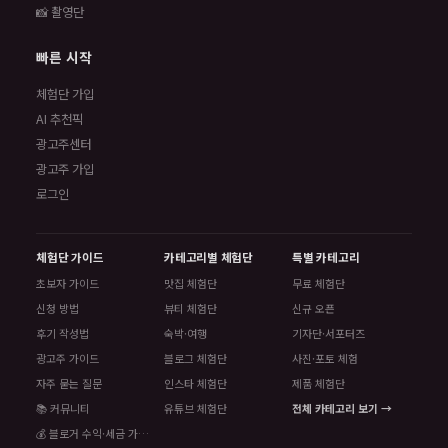
📸 촬영단
빠른 시작
체험단 가입
AI 추천픽
광고주센터
광고주 가입
로그인
체험단 가이드
카테고리별 체험단
특별 카테고리
초보자 가이드
맛집 체험단
무료 체험단
신청 방법
뷰티 체험단
신규 오픈
후기 작성법
숙박·여행
기자단·서포터즈
광고주 가이드
블로그 체험단
사진·포토 체험
자주 묻는 질문
인스타 체험단
제품 체험단
📚 커뮤니티
유튜브 체험단
전체 카테고리 보기 →
💰 블로거 수익·세금 가이드