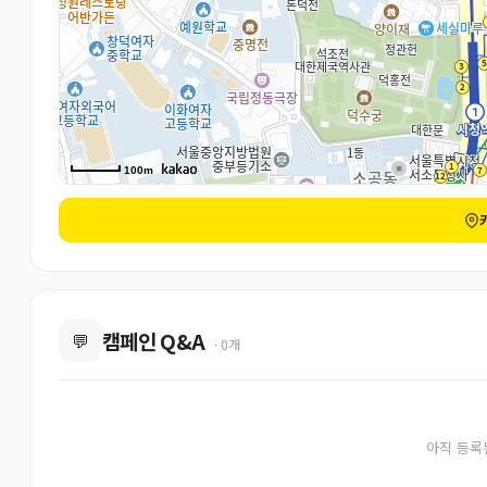
100m
캠페인 Q&A
💬
· 0개
아직 등록