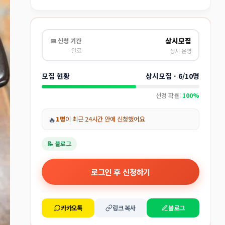
상시모집
📅 신청 기간
완료
상시 운영
모집 현황
상시모집 · 6/10명
선정 확률:
100%
🔥
1명
이 최근 24시간 안에 신청했어요
📝 블로그
로그인 후 신청하기
카카오톡
링크 복사
블로그