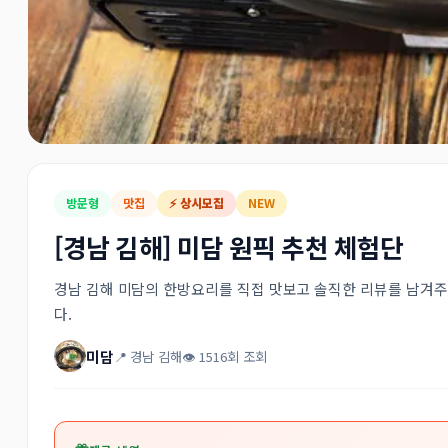
방문형
맛집
⚡ 상시모집
NEW
[경남 김해] 미담 원픽 추천 체험단
경남 김해 미담의 한방요리를 직접 맛보고 솔직한 리뷰를 남겨주
다.
미담
📍 경남 김해
👁 1516회 조회