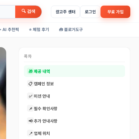
🔍 검색
광고주 센터
로그인
무료 가입
✨ AI 추천픽
⭐ 체험 후기
🧰 블로거도구
목차
🎁
제공 내역
📋
캠페인 정보
✅
미션 안내
📌
필수 확인사항
📢
추가 안내사항
📍
업체 위치