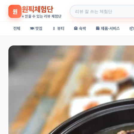
원픽체험단
원
⭐ 믿을 수 있는 리뷰 체험단
전체
🍽️ 맛집
💄 뷰티
🏨 숙박
🛍️ 제품·서비스
