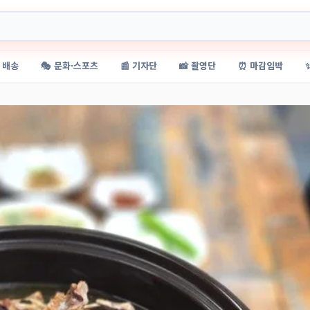
 배송
🎭 문화·스포츠
📰 기자단
📸 촬영단
⏰ 마감임박