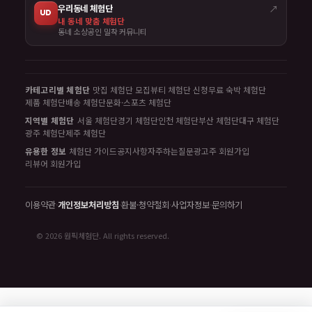
우리동네 체험단
↗
UD
내 동네 맞춤 체험단
동네 소상공인 밀착 커뮤니티
카테고리별 체험단
맛집 체험단 모집
뷰티 체험단 신청
무료 숙박 체험단
제품 체험단
배송 체험단
문화·스포츠 체험단
지역별 체험단
서울 체험단
경기 체험단
인천 체험단
부산 체험단
대구 체험단
광주 체험단
제주 체험단
유용한 정보
체험단 가이드
공지사항
자주하는질문
광고주 회원가입
리뷰어 회원가입
이용약관
·
개인정보처리방침
·
환불·청약철회
·
사업자정보
·
문의하기
© 2026 원픽체험단. All rights reserved.