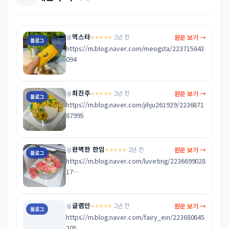
먹스타
⭐⭐⭐⭐⭐
원문 보기 →
🥈
·
2년 전
블로그
https://m.blog.naver.com/meogsta/223715643
094
최진주
⭐⭐⭐⭐⭐
원문 보기 →
🥉
·
2년 전
블로그
https://m.blog.naver.com/jihju261929/2236871
87995
완벽한 한입
⭐⭐⭐⭐⭐
원문 보기 →
🥉
·
2년 전
블로그
https://m.blog.naver.com/luveting/2236699028
17

넘 예쁘고 맛있고 다 한 떡케이크 맛집
글램인
⭐⭐⭐⭐⭐
원문 보기 →
🥈
·
2년 전
블로그
https://m.blog.naver.com/fairy_ein/223680645
205