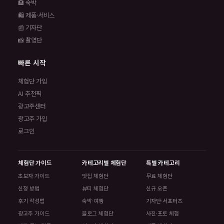
🏨 숙박
🛍️ 제품·서비스
📰 기자단
📸 촬영단
빠른 시작
체험단 가입
AI 추천픽
광고주센터
광고주 가입
로그인
체험단 가이드
카테고리별 체험단
특별 카테고리
초보자 가이드
맛집 체험단
무료 체험단
신청 방법
뷰티 체험단
신규 오픈
후기 작성법
숙박·여행
기자단·서포터즈
광고주 가이드
블로그 체험단
사진·포토 체험