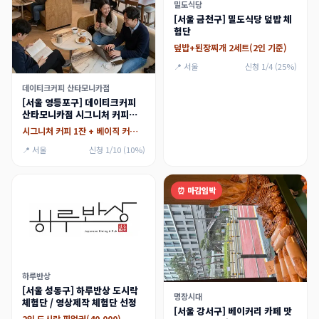
밀도식당
[서울 금천구] 밀도식당 덮밥 체
험단
덮밥+된장찌개 2세트(2인 기준)
📍 서울
신청 1/4 (25%)
데이티크커피 산타모니카점
[서울 영등포구] 데이티크커피
산타모니카점 시그니처 커피와
소금빵 맛집
시그니처 커피 1잔 + 베이직 커피 1잔, 소금빵 1ea + 베이커리 1종
📍 서울
신청 1/10 (10%)
⏰ 마감임박
하루반상
[서울 성동구] 하루반상 도시락
명장시대
체험단 / 영상제작 체험단 선정
[서울 강서구] 베이커리 카페 맛