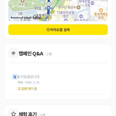
100m
카카오맵 검색
캠페인 Q&A
💬
· 1개
🔒
비밀글입니다.
Q
퍄묘 · 2026. 5. 10.
⏳ 답변 대기 중
체험 후기
· 5개