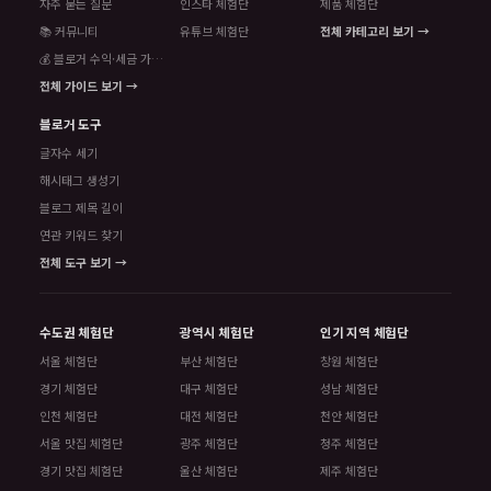
자주 묻는 질문
인스타 체험단
제품 체험단
📚 커뮤니티
유튜브 체험단
전체 카테고리 보기 →
💰 블로거 수익·세금 가이드
전체 가이드 보기 →
블로거 도구
글자수 세기
해시태그 생성기
블로그 제목 길이
연관 키워드 찾기
전체 도구 보기 →
수도권 체험단
광역시 체험단
인기 지역 체험단
서울 체험단
부산 체험단
창원 체험단
경기 체험단
대구 체험단
성남 체험단
인천 체험단
대전 체험단
천안 체험단
서울 맛집 체험단
광주 체험단
청주 체험단
경기 맛집 체험단
울산 체험단
제주 체험단