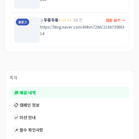
두웅두웅
⭐⭐⭐⭐⭐
원문 보기 →
🥉
·
2년 전
블로그
https://blog.naver.com/khhm7286/2236739653
14
목차
🎁
제공 내역
📋
캠페인 정보
✅
미션 안내
📌
필수 확인사항