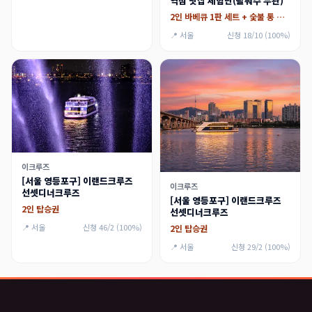
역점 맛집 체험단(팔뤄수 무관)
2인 바베큐 1판 세트 + 숯불 통 갑오징어
📍 서울
신청 18/10 (100%)
이크루즈
[서울 영등포구] 이랜드크루즈
이크루즈
선셋디너크루즈
[서울 영등포구] 이랜드크루즈
2인 탑승권
선셋디너크루즈
📍 서울
신청 46/2 (100%)
2인 탑승권
📍 서울
신청 29/2 (100%)