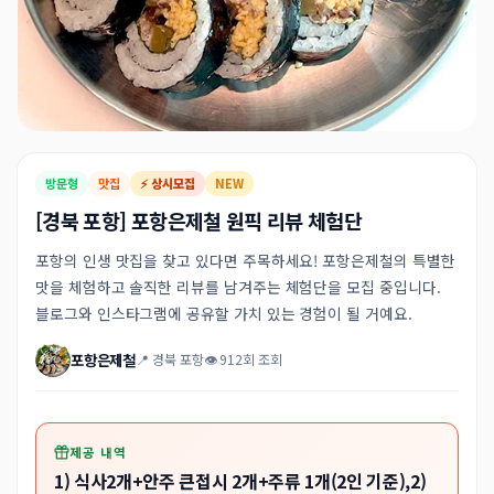
방문형
맛집
⚡ 상시모집
NEW
[경북 포항] 포항은제철 원픽 리뷰 체험단
포항의 인생 맛집을 찾고 있다면 주목하세요! 포항은제철의 특별한
맛을 체험하고 솔직한 리뷰를 남겨주는 체험단을 모집 중입니다.
블로그와 인스타그램에 공유할 가치 있는 경험이 될 거예요.
포항은제철
📍 경북 포항
👁 912회 조회
제공 내역
1) 식사2개+안주 큰접시 2개+주류 1개(2인 기준),2)