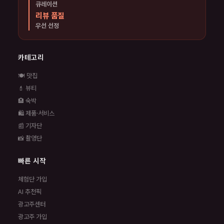
큐레이션
리뷰 품질
우선 선정
카테고리
🍽️ 맛집
💄 뷰티
🏨 숙박
🛍️ 제품·서비스
📰 기자단
📸 촬영단
빠른 시작
체험단 가입
AI 추천픽
광고주센터
광고주 가입