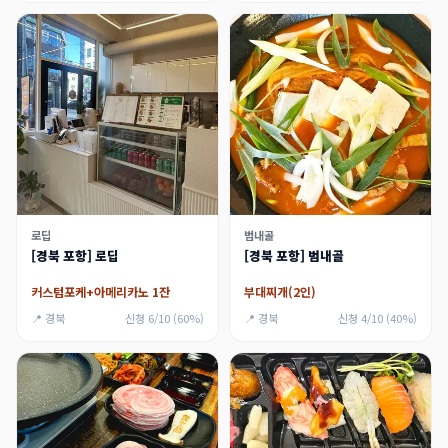
로딥
범내골
[경북 포항] 로딥
[경북 포항] 범내골
커스텀포케+아메리카노 1잔
부대찌개(2인)
📍 경북
신청 6/10 (60%)
📍 경북
신청 4/10 (40%)