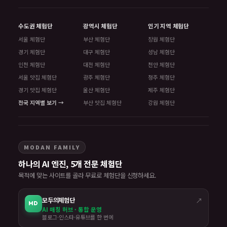
수도권 체험단
광역시 체험단
인기 지역 체험단
서울 체험단
부산 체험단
창원 체험단
경기 체험단
대구 체험단
성남 체험단
인천 체험단
대전 체험단
천안 체험단
서울 맛집 체험단
광주 체험단
청주 체험단
경기 맛집 체험단
울산 체험단
제주 체험단
전국 지역별 보기 →
부산 맛집 체험단
강원 체험단
MODAN FAMILY
하나의 AI 엔진, 5개 전문 체험단
목적에 맞는 사이트를 골라 무료로 체험단을 신청하세요.
모두의체험단
↗
MD
AI 매칭 허브 · 통합 운영
블로그·인스타·유튜브를 한 번에