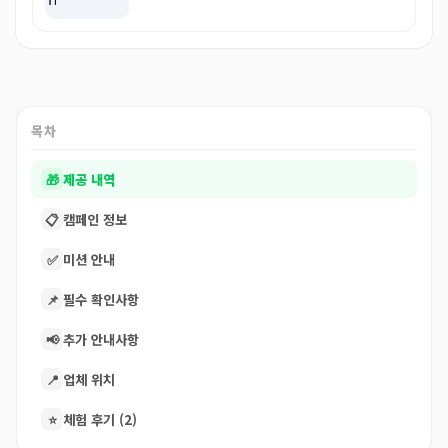
하셔서 혼자 감동받았어요 나중에 …
너무 맛있어서 미친듯이 흡입하고 왔네요 ㅎㅎ

특히 바지락술찜 진짜 이때까지 먹은것중에 제일 맛
있었고

김밥도 기대안했는데 소스랑 너무 잘 어울려서 깜짝
놀랐습니다! 언니 집 주변이라 앞으로 자주 갈듯하네
목차
요 ^^*
🎁
제공 내역
📋
캠페인 정보
✅
미션 안내
📌
필수 확인사항
📢
추가 안내사항
📍
업체 위치
⭐
체험 후기 (2)