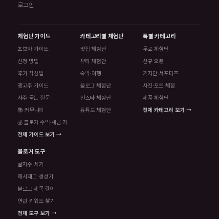
로그인
체험단 가이드
카테고리별 체험단
특별 카테고리
초보자 가이드
맛집 체험단
무료 체험단
신청 방법
뷰티 체험단
신규 오픈
후기 작성법
숙박·여행
기자단·서포터즈
광고주 가이드
블로그 체험단
사진·포토 체험
자주 묻는 질문
인스타 체험단
제품 체험단
📚 커뮤니티
유튜브 체험단
전체 카테고리 보기 →
💰 블로거 수익·세금 가이드
전체 가이드 보기 →
블로거 도구
글자수 세기
해시태그 생성기
블로그 제목 길이
연관 키워드 찾기
전체 도구 보기 →