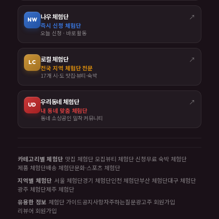
나우 체험단
↗
NW
즉시 신청 체험단
오늘 신청 · 바로 활동
로컬 체험단
↗
LC
전국 지역 체험단 전문
17개 시·도 맛집·뷰티·숙박
우리동네 체험단
↗
UD
내 동네 맞춤 체험단
동네 소상공인 밀착 커뮤니티
카테고리별 체험단
맛집 체험단 모집
뷰티 체험단 신청
무료 숙박 체험단
제품 체험단
배송 체험단
문화·스포츠 체험단
지역별 체험단
서울 체험단
경기 체험단
인천 체험단
부산 체험단
대구 체험단
광주 체험단
제주 체험단
유용한 정보
체험단 가이드
공지사항
자주하는질문
광고주 회원가입
리뷰어 회원가입