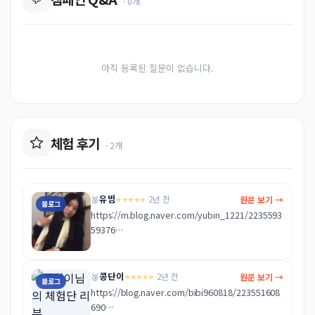
· 0개
아직 등록된 질문이 없습니다.
체험 후기
· 2개
유빔
⭐⭐⭐⭐⭐
원문 보기 →
🥉
·
2년 전
블로그
https://m.blog.naver.com/yubin_1221/2235593
59376

이모카세라 그런지 종종 메뉴가 다른가 봐요

메뉴가 바뀌니까 자주 가도 다양한 메뉴를 먹을 수 

콩단이
⭐⭐⭐⭐⭐
원문 보기 →
🥉
·
2년 전
블로그
있어서 질리지 않게 방문할 수 있을 것 같아요 이모
https://blog.naver.com/bibi960818/223551608
카세라 이모분이 요리와 서빙해 주시는데 너무 친절
690
