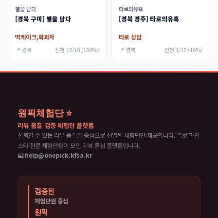
별을 담다
타로의유혹
[경북 구미] 별을 담다
[경북 경주] 타로의유혹
떡케이크,화과자
타로 상담
📍 경북
신청 10/10 (100%)
📍 경북
신청 1/10 (10%)
원픽체험단 ⭐
리뷰 품질 검증 체험단 플랫폼
신뢰할 수 있는 리뷰 품질을 중심으로 선별된 체험단만 제공합니다. 블로그·인
스타 전문 체험단원이 모인 리뷰 중심 플랫폼입니다.
📧 help@onepick.kfsa.kr
검증된
체험단원 중심
원픽