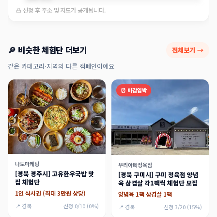
선정 후 주소 및 지도가 공개됩니다.
🔎 비슷한 체험단 더보기
전체보기 →
같은 카테고리·지역의 다른 캠페인이에요
⏰ 마감임박
나도마케팅
우리아빠정육점
[경북 경주시] 고유한우국밥 맛
[경북 구미시] 구미 정육점 양념
집 체험단
육 삼겹살 각1팩씩 체험단 모집
1인 식사권 (최대 3만원 상당)
양념육 1팩 삼겹살 1팩
📍 경북
신청 0/10 (0%)
📍 경북
신청 3/20 (15%)