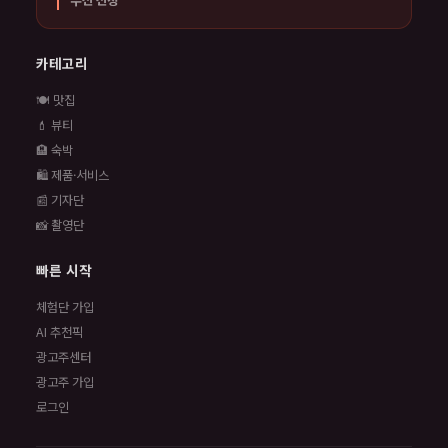
카테고리
🍽️ 맛집
💄 뷰티
🏨 숙박
🛍️ 제품·서비스
📰 기자단
📸 촬영단
빠른 시작
체험단 가입
AI 추천픽
광고주센터
광고주 가입
로그인