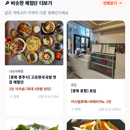
🔎 비슷한 체험단 더보기
전체보기 →
같은 카테고리·지역의 다른 캠페인이에요
나도마케팅
[경북 경주시] 고유한우국밥 맛
집 체험단
로딥
1인 식사권 (최대 3만원 상당)
[경북 포항] 로딥
📍 경북
신청 0/10 (0%)
커스텀포케+아메리카노 1잔
📍 경북
신청 6/10 (60%)