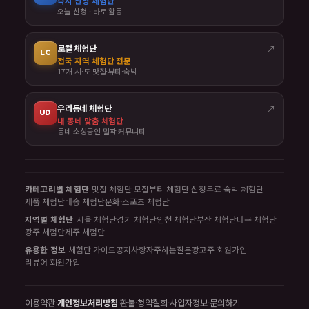
즉시 신청 체험단
오늘 신청 · 바로 활동
로컬 체험단
↗
LC
전국 지역 체험단 전문
17개 시·도 맛집·뷰티·숙박
우리동네 체험단
↗
UD
내 동네 맞춤 체험단
동네 소상공인 밀착 커뮤니티
카테고리별 체험단
맛집 체험단 모집
뷰티 체험단 신청
무료 숙박 체험단
제품 체험단
배송 체험단
문화·스포츠 체험단
지역별 체험단
서울 체험단
경기 체험단
인천 체험단
부산 체험단
대구 체험단
광주 체험단
제주 체험단
유용한 정보
체험단 가이드
공지사항
자주하는질문
광고주 회원가입
리뷰어 회원가입
이용약관
·
개인정보처리방침
·
환불·청약철회
·
사업자정보
·
문의하기