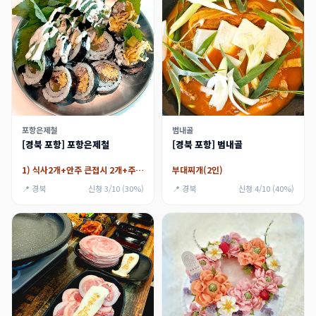
포항은제철
범내골
[경북 포항] 포항은제철
[경북 포항] 범내골
1) 식사2개+안주 큰접시 2개+주류 1개(2인 기준),2) 식사2개+안주 큰접시 2개+음료수1개(2인 기준)
부대찌개(2인)
📍 경북
신청 3/10 (30%)
📍 경북
신청 4/10 (40%)