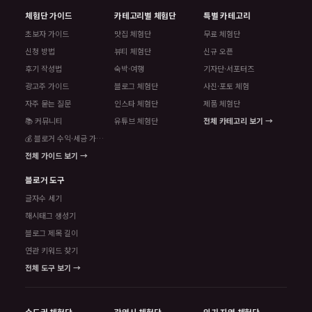
체험단 가이드
카테고리별 체험단
특별 카테고리
초보자 가이드
맛집 체험단
무료 체험단
신청 방법
뷰티 체험단
신규 오픈
후기 작성법
숙박·여행
기자단·서포터즈
광고주 가이드
블로그 체험단
사진·포토 체험
자주 묻는 질문
인스타 체험단
제품 체험단
📚 커뮤니티
유튜브 체험단
전체 카테고리 보기 →
💰 블로거 수익·세금 가이드
전체 가이드 보기 →
블로거 도구
글자수 세기
해시태그 생성기
블로그 제목 길이
연관 키워드 찾기
전체 도구 보기 →
수도권 체험단
광역시 체험단
인기 지역 체험단