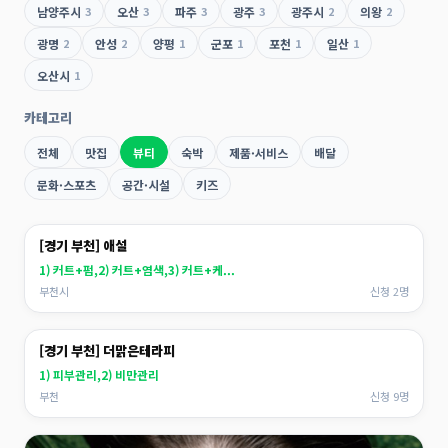
남양주시
3
오산
3
파주
3
광주
3
광주시
2
의왕
2
광명
2
안성
2
양평
1
군포
1
포천
1
일산
1
오산시
1
카테고리
전체
맛집
뷰티
숙박
제품·서비스
배달
문화·스포츠
공간·시설
키즈
[경기 부천] 애설
1) 커트+펌,2) 커트+염색,3) 커트+케...
부천시
신청 2명
[경기 부천] 더맑은테라피
1) 피부관리,2) 비만관리
부천
신청 9명