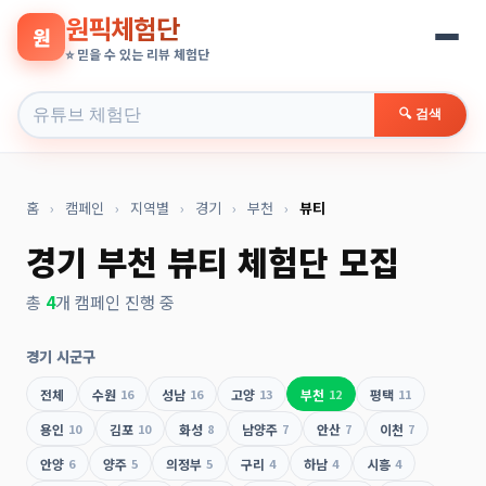
원픽체험단
원
⭐ 믿을 수 있는 리뷰 체험단
🔍 검색
홈
›
캠페인
›
지역별
›
경기
›
부천
›
뷰티
경기 부천 뷰티 체험단 모집
총
4
개 캠페인 진행 중
경기 시군구
전체
수원
16
성남
16
고양
13
부천
12
평택
11
용인
10
김포
10
화성
8
남양주
7
안산
7
이천
7
안양
6
양주
5
의정부
5
구리
4
하남
4
시흥
4