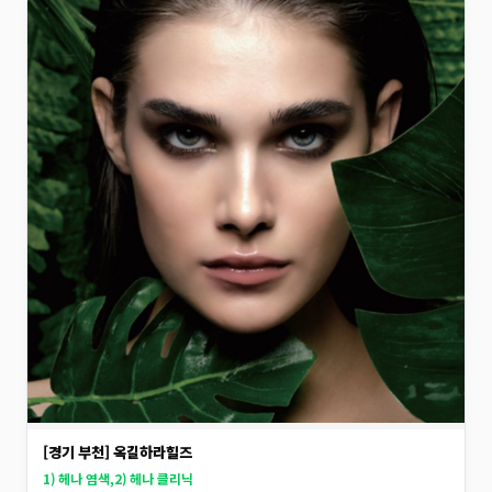
[경기 부천] 옥길하라힐즈
1) 헤나 염색,2) 헤나 클리닉