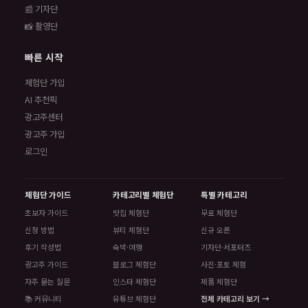
📰 기자단
📸 촬영단
빠른 시작
체험단 가입
AI 추천픽
광고주센터
광고주 가입
로그인
체험단 가이드
카테고리별 체험단
특별 카테고리
초보자 가이드
맛집 체험단
무료 체험단
신청 방법
뷰티 체험단
신규 오픈
후기 작성법
숙박·여행
기자단·서포터즈
광고주 가이드
블로그 체험단
사진·포토 체험
자주 묻는 질문
인스타 체험단
제품 체험단
📚 커뮤니티
유튜브 체험단
전체 카테고리 보기 →