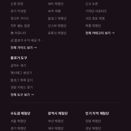
신청 방법
뷰티 체험단
신규 오픈
후기 작성법
숙박·여행
기자단·서포터즈
광고주 가이드
블로그 체험단
사진·포토 체험
자주 묻는 질문
인스타 체험단
제품 체험단
📚 커뮤니티
유튜브 체험단
전체 카테고리 보기 →
💰 블로거 수익·세금 가이드
전체 가이드 보기 →
블로거 도구
글자수 세기
해시태그 생성기
블로그 제목 길이
연관 키워드 찾기
전체 도구 보기 →
수도권 체험단
광역시 체험단
인기 지역 체험단
서울 체험단
부산 체험단
창원 체험단
경기 체험단
대구 체험단
성남 체험단