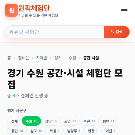
원픽체험단
원
⭐ 믿을 수 있는 리뷰 체험단
🔍 검색
홈
›
캠페인
›
지역별
›
경기
›
수원
›
공간·시설
경기 수원 공간·시설 체험단 모
집
총
4
개 캠페인 진행 중
경기 시군구
전체
수원
16
성남
16
고양
13
부천
12
평택
11
용인
10
김포
10
화성
8
남양주
7
안산
7
이천
7