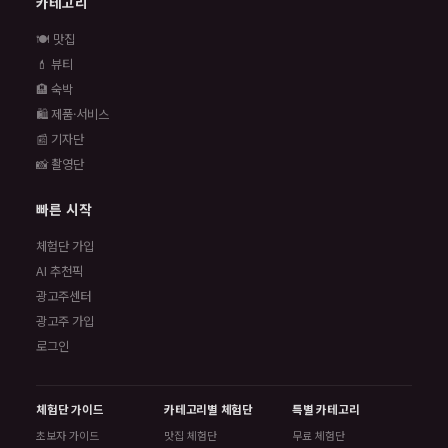
카테고리
🍽️ 맛집
💄 뷰티
🏨 숙박
🛍️ 제품·서비스
📰 기자단
📸 촬영단
빠른 시작
체험단 가입
AI 추천픽
광고주센터
광고주 가입
로그인
체험단 가이드
카테고리별 체험단
특별 카테고리
초보자 가이드
맛집 체험단
무료 체험단