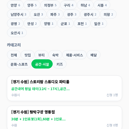
안양
6
양주
5
의정부
5
구리
4
하남
4
시흥
4
남양주시
3
오산
3
파주
3
광주
3
광주시
2
의왕
2
광명
2
안성
2
양평
1
군포
1
포천
1
일산
1
오산시
1
카테고리
전체
맛집
뷰티
숙박
제품·서비스
배달
문화·스포츠
공간·시설
키즈
[경기 수원] 스토리팜 스튜디오 파티룸
공간대여 평일 데이(12시 ~ 17시),공간...
수원시
신청 1명
[경기 수원] 짱탁구장 영통점
30분 + 1인로봇(1회),60분 + 1인로...
수원
신청 0명