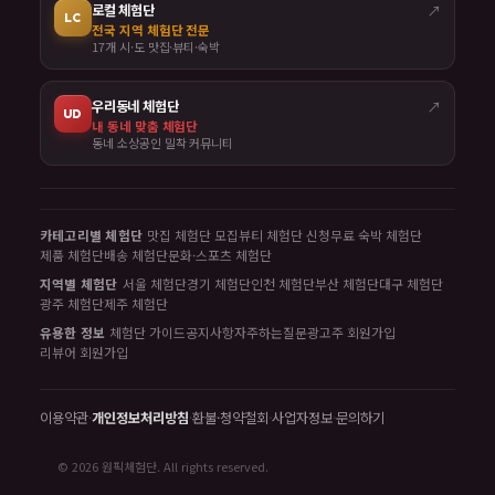
로컬 체험단
↗
LC
전국 지역 체험단 전문
17개 시·도 맛집·뷰티·숙박
우리동네 체험단
↗
UD
내 동네 맞춤 체험단
동네 소상공인 밀착 커뮤니티
카테고리별 체험단
맛집 체험단 모집
뷰티 체험단 신청
무료 숙박 체험단
제품 체험단
배송 체험단
문화·스포츠 체험단
지역별 체험단
서울 체험단
경기 체험단
인천 체험단
부산 체험단
대구 체험단
광주 체험단
제주 체험단
유용한 정보
체험단 가이드
공지사항
자주하는질문
광고주 회원가입
리뷰어 회원가입
이용약관
·
개인정보처리방침
·
환불·청약철회
·
사업자정보
·
문의하기
© 2026 원픽체험단. All rights reserved.