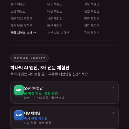
경기 체험단
대구 체험단
성남 체험단
인천 체험단
대전 체험단
천안 체험단
서울 맛집 체험단
광주 체험단
청주 체험단
경기 맛집 체험단
울산 체험단
제주 체험단
전국 지역별 보기 →
부산 맛집 체험단
강원 체험단
MODAN FAMILY
하나의 AI 엔진, 5개 전문 체험단
목적에 맞는 사이트를 골라 무료로 체험단을 신청하세요.
모두의체험단
↗
MD
AI 매칭 허브 · 통합 운영
블로그·인스타·유튜브를 한 번에
나우 체험단
↗
NW
즉시 신청 체험단
오늘 신청 · 바로 활동