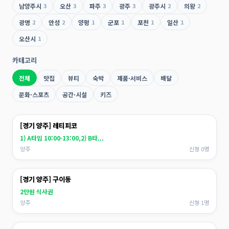
남양주시
3
오산
3
파주
3
광주
3
광주시
2
의왕
2
광명
2
안성
2
양평
1
군포
1
포천
1
일산
1
오산시
1
카테고리
전체
맛집
뷰티
숙박
제품·서비스
배달
문화·스포츠
공간·시설
키즈
[경기 양주] 레티피코
1) A타임 10:00-13:00,2) B타...
양주
신청 0명
[경기 양주] 구이동
2만원 식사권
양주
신청 1명