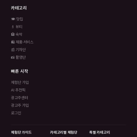
카테고리
🍽️ 맛집
💄 뷰티
🏨 숙박
🛍️ 제품·서비스
📰 기자단
📸 촬영단
빠른 시작
체험단 가입
AI 추천픽
광고주센터
광고주 가입
로그인
체험단 가이드
카테고리별 체험단
특별 카테고리