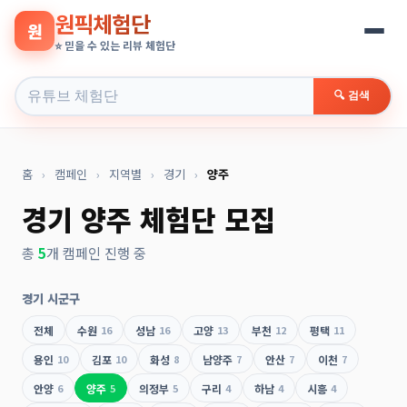
원픽체험단
원
⭐ 믿을 수 있는 리뷰 체험단
🔍 검색
홈
›
캠페인
›
지역별
›
경기
›
양주
경기 양주 체험단 모집
총
5
개 캠페인 진행 중
경기 시군구
전체
수원
16
성남
16
고양
13
부천
12
평택
11
용인
10
김포
10
화성
8
남양주
7
안산
7
이천
7
안양
6
양주
5
의정부
5
구리
4
하남
4
시흥
4