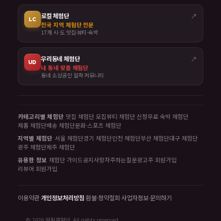
로컬 체험단
↗
LC
전국 지역 체험단 전문
17개 시·도 맛집·뷰티·숙박
우리동네 체험단
↗
UD
내 동네 맞춤 체험단
동네 소상공인 밀착 커뮤니티
카테고리별 체험단
맛집 체험단 모집
뷰티 체험단 신청
무료 숙박 체험단
제품 체험단
배송 체험단
문화·스포츠 체험단
지역별 체험단
서울 체험단
경기 체험단
인천 체험단
부산 체험단
대구 체험단
광주 체험단
제주 체험단
유용한 정보
체험단 가이드
공지사항
자주하는질문
광고주 회원가입
리뷰어 회원가입
이용약관
·
개인정보처리방침
·
환불·청약철회
·
사업자정보
·
문의하기
© 2026 원픽체험단. All rights reserved.