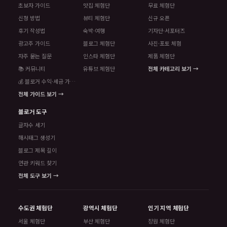
초보자 가이드
맛집 체험단
무료 체험단
신청 방법
뷰티 체험단
신규 오픈
후기 작성법
숙박·여행
기자단·서포터즈
광고주 가이드
블로그 체험단
사진·포토 체험
자주 묻는 질문
인스타 체험단
제품 체험단
📚 커뮤니티
유튜브 체험단
전체 카테고리 보기 →
💰 블로거 수익·세금 가이드
전체 가이드 보기 →
블로거 도구
글자수 세기
해시태그 생성기
블로그 제목 길이
연관 키워드 찾기
전체 도구 보기 →
수도권 체험단
광역시 체험단
인기 지역 체험단
서울 체험단
부산 체험단
창원 체험단