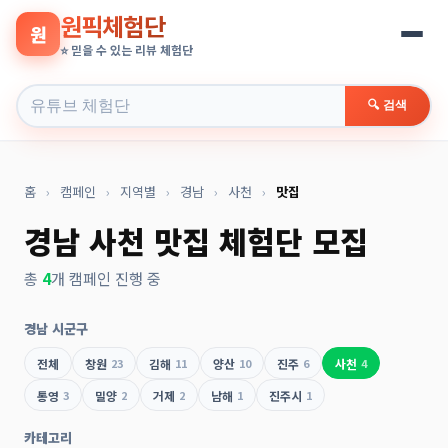
원픽체험단
원
⭐ 믿을 수 있는 리뷰 체험단
🔍 검색
홈
›
캠페인
›
지역별
›
경남
›
사천
›
맛집
경남 사천 맛집 체험단 모집
총
4
개 캠페인 진행 중
경남 시군구
전체
창원
23
김해
11
양산
10
진주
6
사천
4
통영
3
밀양
2
거제
2
남해
1
진주시
1
카테고리