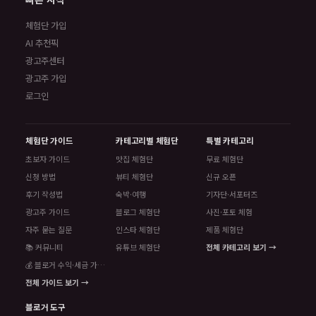
체험단 가입
AI 추천픽
광고주센터
광고주 가입
로그인
체험단 가이드
카테고리별 체험단
특별 카테고리
초보자 가이드
맛집 체험단
무료 체험단
신청 방법
뷰티 체험단
신규 오픈
후기 작성법
숙박·여행
기자단·서포터즈
광고주 가이드
블로그 체험단
사진·포토 체험
자주 묻는 질문
인스타 체험단
제품 체험단
📚 커뮤니티
유튜브 체험단
전체 카테고리 보기 →
💰 블로거 수익·세금 가이드
전체 가이드 보기 →
블로거 도구