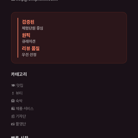
검증된
체험단원 중심
원픽
큐레이션
리뷰 품질
우선 선정
카테고리
🍽️ 맛집
💄 뷰티
🏨 숙박
🛍️ 제품·서비스
📰 기자단
📸 촬영단
빠른 시작