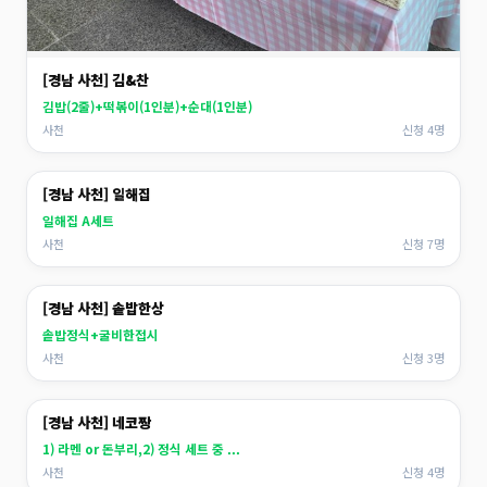
[경남 사천] 김&찬
김밥(2줄)+떡볶이(1인분)+순대(1인분)
사천
신청 4명
[경남 사천] 일해집
일해집 A세트
사천
신청 7명
[경남 사천] 솥밥한상
솥밥정식+굴비한접시
사천
신청 3명
[경남 사천] 네코짱
1) 라멘 or 돈부리,2) 정식 세트 중 ...
사천
신청 4명