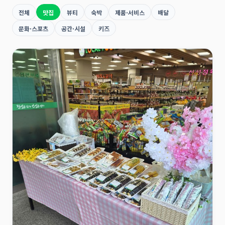
전체
맛집
뷰티
숙박
제품·서비스
배달
문화·스포츠
공간·시설
키즈