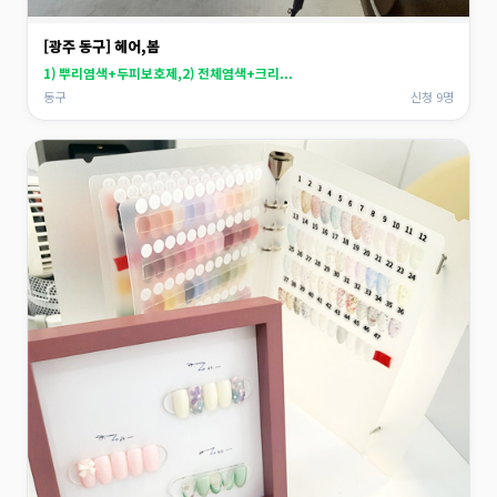
[광주 동구] 헤어,봄
1) 뿌리염색+두피보호제,2) 전체염색+크리...
동구
신청 9명