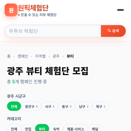
원픽체험단
원
⭐ 믿을 수 있는 리뷰 체험단
🔍 검색
홈
›
캠페인
›
지역별
›
광주
›
뷰티
광주 뷰티 체험단 모집
총
5
개 캠페인 진행 중
광주 시군구
전체
광산구
6
서구
5
동구
3
남구
2
북구
1
카테고리
전체
맛집
뷰티
숙박
제품·서비스
배달