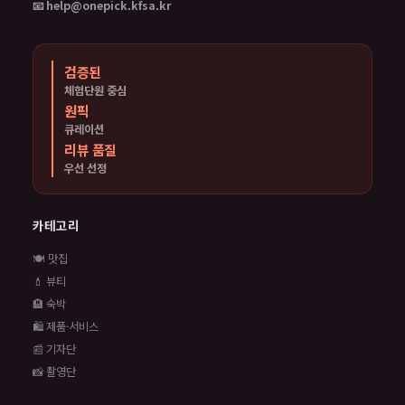
📧 help@onepick.kfsa.kr
검증된
체험단원 중심
원픽
큐레이션
리뷰 품질
우선 선정
카테고리
🍽️ 맛집
💄 뷰티
🏨 숙박
🛍️ 제품·서비스
📰 기자단
📸 촬영단