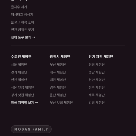
글자수 세기
해시태그 생성기
블로그 제목 길이
연관 키워드 찾기
전체 도구 보기 →
수도권 체험단
광역시 체험단
인기 지역 체험단
서울 체험단
부산 체험단
창원 체험단
경기 체험단
대구 체험단
성남 체험단
인천 체험단
대전 체험단
천안 체험단
서울 맛집 체험단
광주 체험단
청주 체험단
경기 맛집 체험단
울산 체험단
제주 체험단
전국 지역별 보기 →
부산 맛집 체험단
강원 체험단
MODAN FAMILY