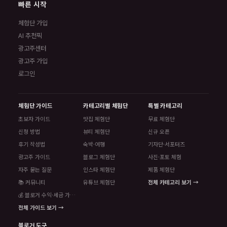
빠른 시작
체험단 가입
AI 추천픽
광고주센터
광고주 가입
로그인
체험단 가이드
카테고리별 체험단
특별 카테고리
초보자 가이드
맛집 체험단
무료 체험단
신청 방법
뷰티 체험단
신규 오픈
후기 작성법
숙박·여행
기자단·서포터즈
광고주 가이드
블로그 체험단
사진·포토 체험
자주 묻는 질문
인스타 체험단
제품 체험단
📚 커뮤니티
유튜브 체험단
전체 카테고리 보기 →
💰 블로거 수익·세금 가이드
전체 가이드 보기 →
블로거 도구