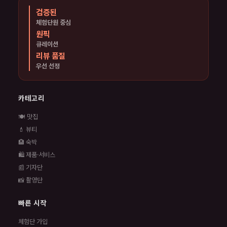
검증된
체험단원 중심
원픽
큐레이션
리뷰 품질
우선 선정
카테고리
🍽️ 맛집
💄 뷰티
🏨 숙박
🛍️ 제품·서비스
📰 기자단
📸 촬영단
빠른 시작
체험단 가입