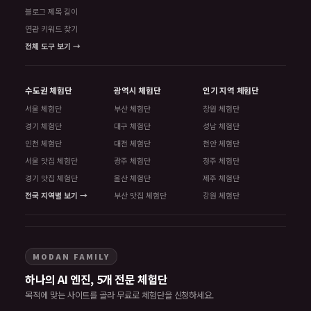
블로그 제목 길이
연관 키워드 찾기
전체 도구 보기 →
수도권 체험단
광역시 체험단
인기 지역 체험단
서울 체험단
부산 체험단
창원 체험단
경기 체험단
대구 체험단
성남 체험단
인천 체험단
대전 체험단
천안 체험단
서울 맛집 체험단
광주 체험단
청주 체험단
경기 맛집 체험단
울산 체험단
제주 체험단
전국 지역별 보기 →
부산 맛집 체험단
강원 체험단
MODAN FAMILY
하나의 AI 엔진, 5개 전문 체험단
목적에 맞는 사이트를 골라 무료로 체험단을 신청하세요.