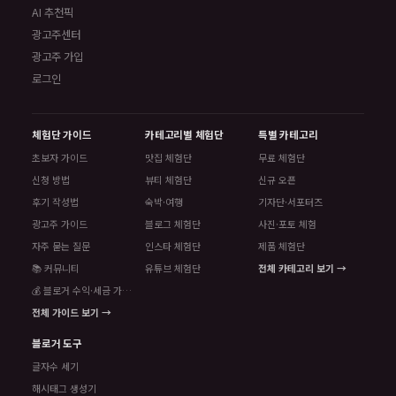
AI 추천픽
광고주센터
광고주 가입
로그인
체험단 가이드
카테고리별 체험단
특별 카테고리
초보자 가이드
맛집 체험단
무료 체험단
신청 방법
뷰티 체험단
신규 오픈
후기 작성법
숙박·여행
기자단·서포터즈
광고주 가이드
블로그 체험단
사진·포토 체험
자주 묻는 질문
인스타 체험단
제품 체험단
📚 커뮤니티
유튜브 체험단
전체 카테고리 보기 →
💰 블로거 수익·세금 가이드
전체 가이드 보기 →
블로거 도구
글자수 세기
해시태그 생성기