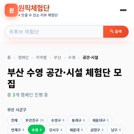
원픽체험단
원
⭐ 믿을 수 있는 리뷰 체험단
🔍 검색
홈
›
캠페인
›
지역별
›
부산
›
수영
›
공간·시설
부산 수영 공간·시설 체험단 모
집
총
3
개 캠페인 진행 중
부산 시군구
전체
부산진구
19
수영구
9
동래구
6
해운대구
5
연제구
4
수영
4
강서구
4
해운대
4
금정구
4
남구
4