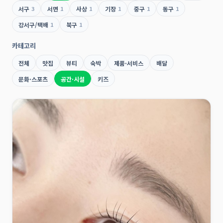
서구
3
서면
1
사상
1
기장
1
중구
1
동구
1
강서구/택배
1
북구
1
카테고리
전체
맛집
뷰티
숙박
제품·서비스
배달
문화·스포츠
공간·시설
키즈