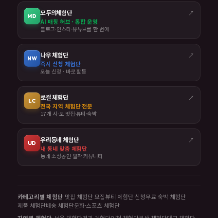
모두의체험단
↗
MD
AI 매칭 허브 · 통합 운영
블로그·인스타·유튜브를 한 번에
나우 체험단
↗
NW
즉시 신청 체험단
오늘 신청 · 바로 활동
로컬 체험단
↗
LC
전국 지역 체험단 전문
17개 시·도 맛집·뷰티·숙박
우리동네 체험단
↗
UD
내 동네 맞춤 체험단
동네 소상공인 밀착 커뮤니티
카테고리별 체험단
맛집 체험단 모집
뷰티 체험단 신청
무료 숙박 체험단
제품 체험단
배송 체험단
문화·스포츠 체험단
지역별 체험단
서울 체험단
경기 체험단
인천 체험단
부산 체험단
대구 체험단