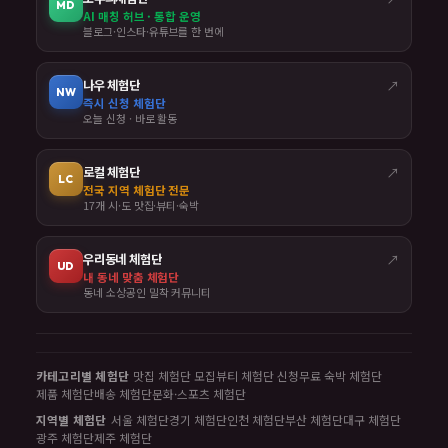
MD
AI 매칭 허브 · 통합 운영
블로그·인스타·유튜브를 한 번에
나우 체험단
↗
NW
즉시 신청 체험단
오늘 신청 · 바로 활동
로컬 체험단
↗
LC
전국 지역 체험단 전문
17개 시·도 맛집·뷰티·숙박
우리동네 체험단
↗
UD
내 동네 맞춤 체험단
동네 소상공인 밀착 커뮤니티
카테고리별 체험단
맛집 체험단 모집
뷰티 체험단 신청
무료 숙박 체험단
제품 체험단
배송 체험단
문화·스포츠 체험단
지역별 체험단
서울 체험단
경기 체험단
인천 체험단
부산 체험단
대구 체험단
광주 체험단
제주 체험단