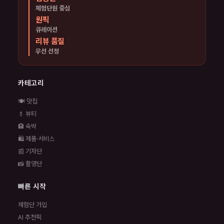
체험단원 중심
원픽
큐레이션
리뷰 품질
우선 선정
카테고리
🍽️ 맛집
💄 뷰티
🏨 숙박
🛍️ 제품·서비스
📰 기자단
📸 촬영단
빠른 시작
체험단 가입
AI 추천픽