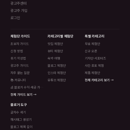
광고주센터
광고주 가입
로그인
체험단 가이드
카테고리별 체험단
특별 카테고리
초보자 가이드
맛집 체험단
무료 체험단
신청 방법
뷰티 체험단
신규 오픈
후기 작성법
숙박·여행
기자단·서포터즈
광고주 가이드
블로그 체험단
사진·포토 체험
자주 묻는 질문
인스타 체험단
제품 체험단
📚 커뮤니티
유튜브 체험단
전체 카테고리 보기 →
💰 블로거 수익·세금 가이드
전체 가이드 보기 →
블로거 도구
글자수 세기
해시태그 생성기
블로그 제목 길이