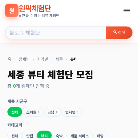
원픽체험단
원
⭐ 믿을 수 있는 리뷰 체험단
🔍 검색
홈
›
캠페인
›
지역별
›
세종
›
뷰티
세종 뷰티 체험단 모집
총
0
개 캠페인 진행 중
세종 시군구
전체
조치원
1
금남
1
연서면
1
카테고리
전체
맛집
뷰티
숙박
제품·서비스
배달