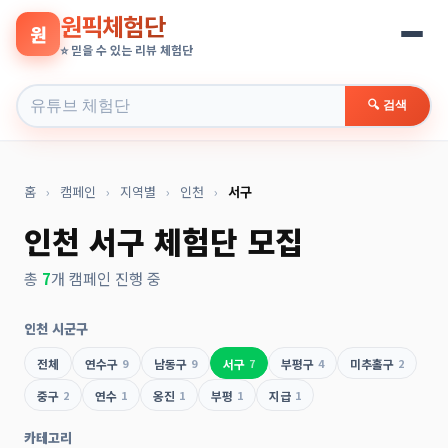
원픽체험단
원
⭐ 믿을 수 있는 리뷰 체험단
🔍 검색
홈
›
캠페인
›
지역별
›
인천
›
서구
인천 서구 체험단 모집
총
7
개 캠페인 진행 중
인천 시군구
전체
연수구
9
남동구
9
서구
7
부평구
4
미추홀구
2
중구
2
연수
1
옹진
1
부평
1
지급
1
카테고리