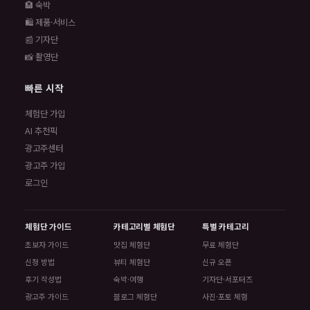
🏨 숙박
🛍️ 제품·서비스
📰 기자단
📸 촬영단
빠른 시작
체험단 가입
AI 추천픽
광고주센터
광고주 가입
로그인
체험단 가이드
카테고리별 체험단
특별 카테고리
초보자 가이드
맛집 체험단
무료 체험단
신청 방법
뷰티 체험단
신규 오픈
후기 작성법
숙박·여행
기자단·서포터즈
광고주 가이드
블로그 체험단
사진·포토 체험