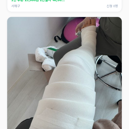
서해구
신청 0명