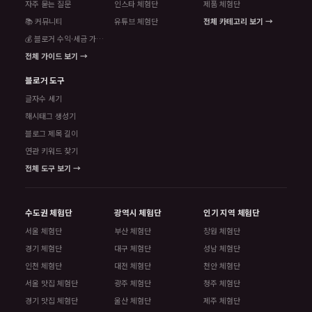
자주 묻는 질문
인스타 체험단
제품 체험단
📚 커뮤니티
유튜브 체험단
전체 카테고리 보기 →
💰 블로거 수익·세금 가이드
전체 가이드 보기 →
블로거 도구
글자수 세기
해시태그 생성기
블로그 제목 길이
연관 키워드 찾기
전체 도구 보기 →
수도권 체험단
광역시 체험단
인기 지역 체험단
서울 체험단
부산 체험단
창원 체험단
경기 체험단
대구 체험단
성남 체험단
인천 체험단
대전 체험단
천안 체험단
서울 맛집 체험단
광주 체험단
청주 체험단
경기 맛집 체험단
울산 체험단
제주 체험단