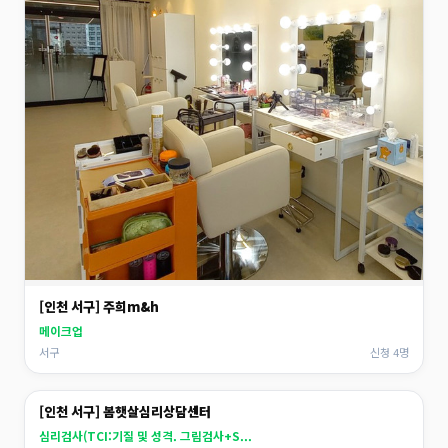
[인천 서구] 주희m&h
메이크업
서구
신청 4명
[인천 서구] 봄햇살심리상담센터
심리검사(TCI:기질 및 성격. 그림검사+S...