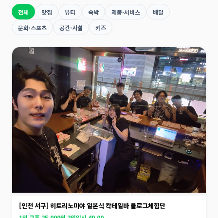
전체
맛집
뷰티
숙박
제품·서비스
배달
문화·스포츠
공간·시설
키즈
[인천 서구] 히토리노미야 일본식 칵테일바 블로그체험단
1인 쿠폰 25,000원 2인일시 40,00...