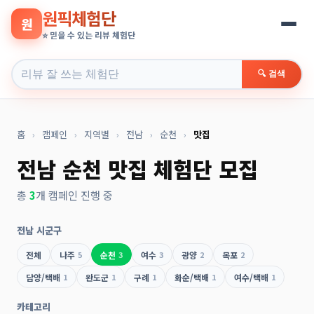
원픽체험단
원
⭐ 믿을 수 있는 리뷰 체험단
🔍 검색
홈
›
캠페인
›
지역별
›
전남
›
순천
›
맛집
전남 순천 맛집 체험단 모집
총
3
개 캠페인 진행 중
전남 시군구
전체
나주
5
순천
3
여수
3
광양
2
목포
2
담양/택배
1
완도군
1
구례
1
화순/택배
1
여수/택배
1
카테고리