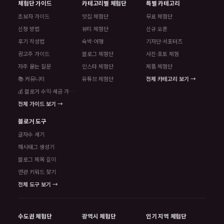
체험단 가이드
카테고리별 체험단
특별 카테고리
초보자 가이드
맛집 체험단
무료 체험단
신청 방법
뷰티 체험단
신규 오픈
후기 작성법
숙박·여행
기자단·서포터즈
광고주 가이드
블로그 체험단
사진·포토 체험
자주 묻는 질문
인스타 체험단
제품 체험단
📚 커뮤니티
유튜브 체험단
전체 카테고리 보기 →
💰 블로거 수익·세금 가이드
전체 가이드 보기 →
블로거 도구
글자수 세기
해시태그 생성기
블로그 제목 길이
연관 키워드 찾기
전체 도구 보기 →
수도권 체험단
광역시 체험단
인기 지역 체험단