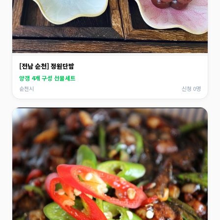
[전남 순천] 정원단밤
양갱 4개 구성 선물세트
순천시
신청 0명