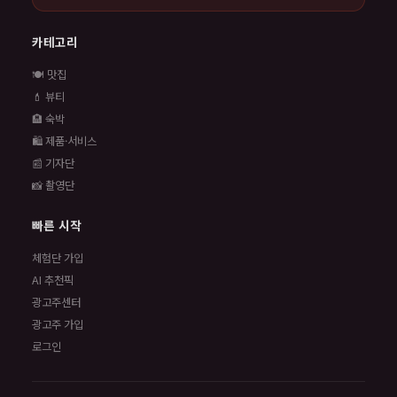
카테고리
🍽️ 맛집
💄 뷰티
🏨 숙박
🛍️ 제품·서비스
📰 기자단
📸 촬영단
빠른 시작
체험단 가입
AI 추천픽
광고주센터
광고주 가입
로그인