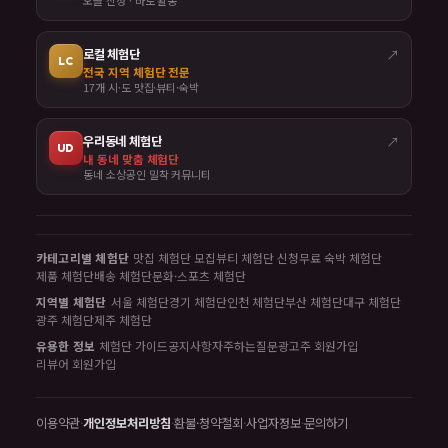
오늘 신청 · 바로 활동
로컬 체험단
↗
LC
전국 지역 체험단 전문
17개 시·도 맛집·뷰티·숙박
우리동네 체험단
↗
UD
내 동네 맞춤 체험단
동네 소상공인 밀착 커뮤니티
카테고리별 체험단
맛집 체험단 모집
뷰티 체험단 신청
무료 숙박 체험단
제품 체험단
배송 체험단
문화·스포츠 체험단
지역별 체험단
서울 체험단
경기 체험단
인천 체험단
부산 체험단
대구 체험단
광주 체험단
제주 체험단
유용한 정보
체험단 가이드
공지사항
자주하는질문
광고주 회원가입
리뷰어 회원가입
이용약관
·
개인정보처리방침
·
환불·청약철회
·
사업자정보
·
문의하기