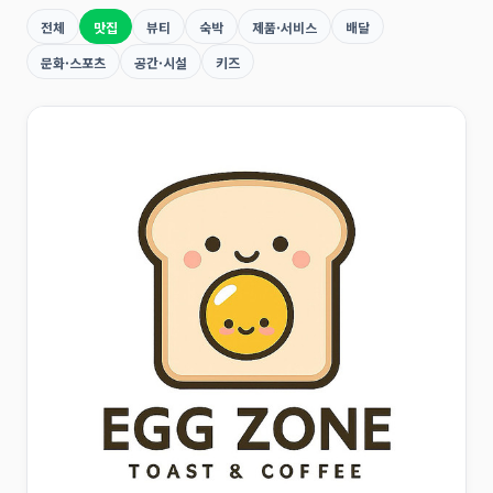
전체
맛집
뷰티
숙박
제품·서비스
배달
문화·스포츠
공간·시설
키즈