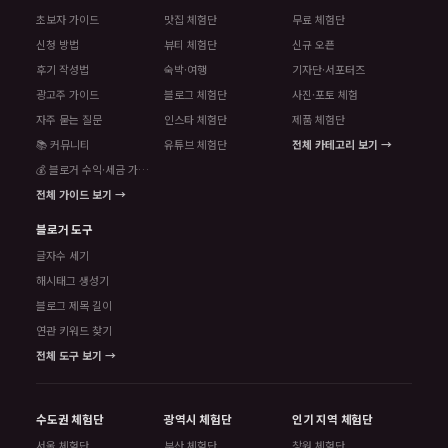
초보자 가이드
맛집 체험단
무료 체험단
신청 방법
뷰티 체험단
신규 오픈
후기 작성법
숙박·여행
기자단·서포터즈
광고주 가이드
블로그 체험단
사진·포토 체험
자주 묻는 질문
인스타 체험단
제품 체험단
📚 커뮤니티
유튜브 체험단
전체 카테고리 보기 →
💰 블로거 수익·세금 가이드
전체 가이드 보기 →
블로거 도구
글자수 세기
해시태그 생성기
블로그 제목 길이
연관 키워드 찾기
전체 도구 보기 →
수도권 체험단
광역시 체험단
인기 지역 체험단
서울 체험단
부산 체험단
창원 체험단