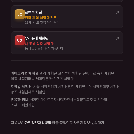
로컬 체험단
↗
LC
전국 지역 체험단 전문
17개 시·도 맛집·뷰티·숙박
우리동네 체험단
↗
UD
내 동네 맞춤 체험단
동네 소상공인 밀착 커뮤니티
카테고리별 체험단
맛집 체험단 모집
뷰티 체험단 신청
무료 숙박 체험단
제품 체험단
배송 체험단
문화·스포츠 체험단
지역별 체험단
서울 체험단
경기 체험단
인천 체험단
부산 체험단
대구 체험단
광주 체험단
제주 체험단
유용한 정보
체험단 가이드
공지사항
자주하는질문
광고주 회원가입
리뷰어 회원가입
이용약관
·
개인정보처리방침
·
환불·청약철회
·
사업자정보
·
문의하기