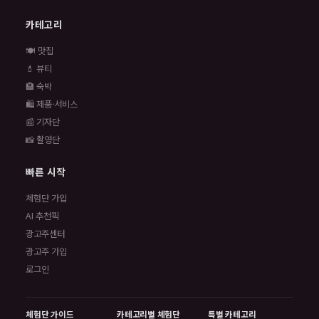
카테고리
🍽️ 맛집
💄 뷰티
🏨 숙박
🛍️ 제품·서비스
📰 기자단
📸 촬영단
빠른 시작
체험단 가입
AI 추천픽
광고주센터
광고주 가입
로그인
체험단 가이드
카테고리별 체험단
특별 카테고리