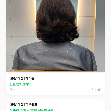
[충남 아산] 헤어온
컷트,염색,크리닉
아산
신청 2명
[충남 아산] 하루쉼표
하와이안피자 + 생맥주4종샘플보드