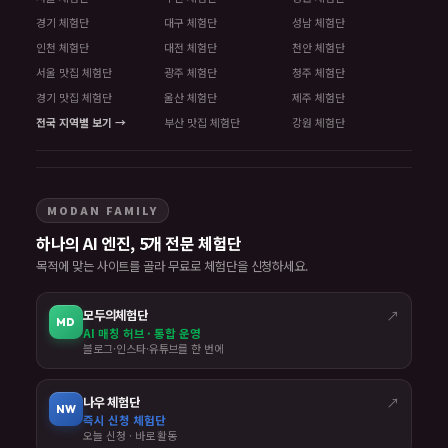
경기 체험단
대구 체험단
성남 체험단
인천 체험단
대전 체험단
천안 체험단
서울 맛집 체험단
광주 체험단
청주 체험단
경기 맛집 체험단
울산 체험단
제주 체험단
전국 지역별 보기 →
부산 맛집 체험단
강원 체험단
MODAN FAMILY
하나의 AI 엔진, 5개 전문 체험단
목적에 맞는 사이트를 골라 무료로 체험단을 신청하세요.
모두의체험단
↗
MD
AI 매칭 허브 · 통합 운영
블로그·인스타·유튜브를 한 번에
나우 체험단
↗
NW
즉시 신청 체험단
오늘 신청 · 바로 활동