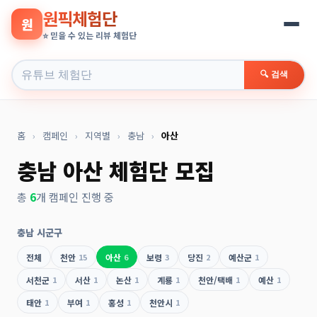
원픽체험단
원
⭐ 믿을 수 있는 리뷰 체험단
🔍 검색
홈
›
캠페인
›
지역별
›
충남
›
아산
충남 아산 체험단 모집
총
6
개 캠페인 진행 중
충남 시군구
전체
천안
15
아산
6
보령
3
당진
2
예산군
1
서천군
1
서산
1
논산
1
계룡
1
천안/택배
1
예산
1
태안
1
부여
1
홍성
1
천안시
1