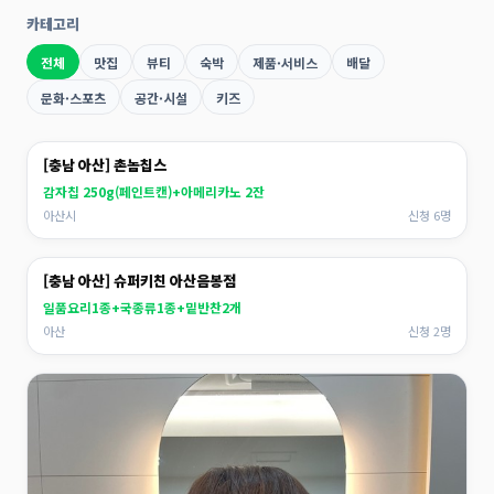
카테고리
전체
맛집
뷰티
숙박
제품·서비스
배달
문화·스포츠
공간·시설
키즈
[충남 아산] 촌놈칩스
감자칩 250g(페인트캔)+아메리카노 2잔
아산시
신청 6명
[충남 아산] 슈퍼키친 아산음봉점
일품요리1종+국종류1종+밑반찬2개
아산
신청 2명