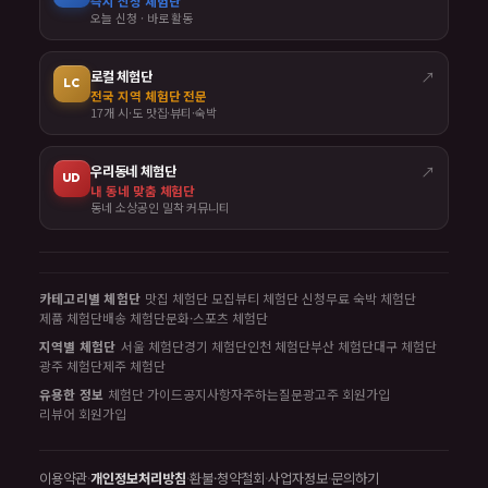
즉시 신청 체험단
오늘 신청 · 바로 활동
로컬 체험단
↗
LC
전국 지역 체험단 전문
17개 시·도 맛집·뷰티·숙박
우리동네 체험단
↗
UD
내 동네 맞춤 체험단
동네 소상공인 밀착 커뮤니티
카테고리별 체험단
맛집 체험단 모집
뷰티 체험단 신청
무료 숙박 체험단
제품 체험단
배송 체험단
문화·스포츠 체험단
지역별 체험단
서울 체험단
경기 체험단
인천 체험단
부산 체험단
대구 체험단
광주 체험단
제주 체험단
유용한 정보
체험단 가이드
공지사항
자주하는질문
광고주 회원가입
리뷰어 회원가입
이용약관
·
개인정보처리방침
·
환불·청약철회
·
사업자정보
·
문의하기