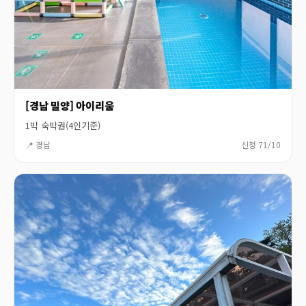
[경남 밀양] 아이리움
1박 숙박권(4인기준)
📍 경남
신청 71/10