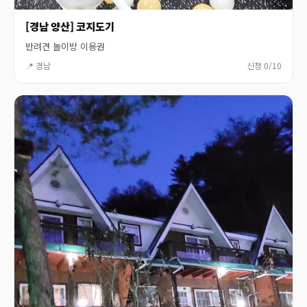
[경남 양산] 코지도기
반려견 놀이방 이용권
📍 경남
신청 0/10