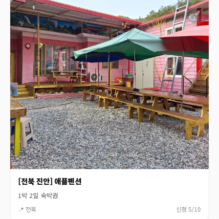
[전북 진안] 애플펜션
1박 2일 숙박권
📍 전북
신청 5/10