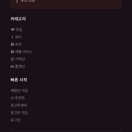
카테고리
🍽️ 맛집
💄 뷰티
🏨 숙박
🛍️ 제품·서비스
📰 기자단
📸 촬영단
빠른 시작
체험단 가입
AI 추천픽
광고주센터
광고주 가입
로그인