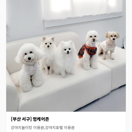
[부산 서구] 멍케어존
강아지놀이방 이용권,강아지호텔 이용권