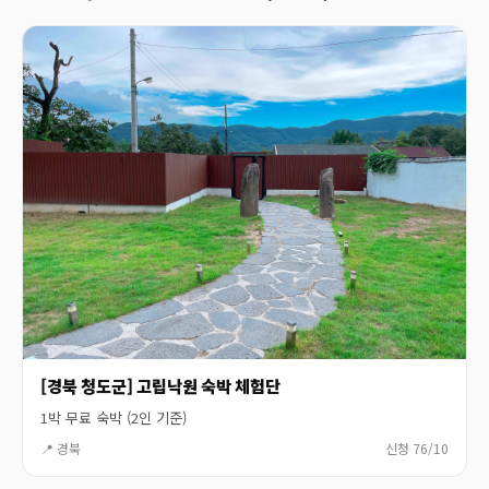
[경북 청도군] 고립낙원 숙박 체험단
1박 무료 숙박 (2인 기준)
📍 경북
신청 76/10