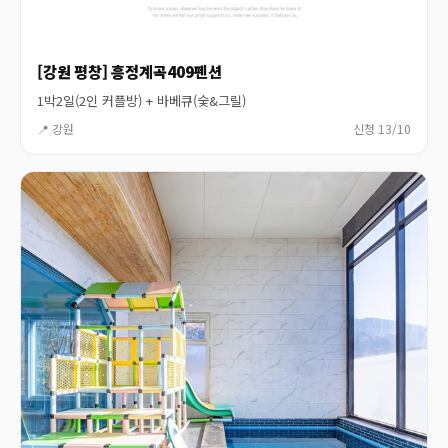
[강원 평창] 흥정계곡409펜션
1박2일(2인 커플방) + 바베큐(숯&그릴)
📍 강원
신청 13/10