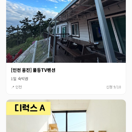
[인천 옹진] 풀등TV펜션
1일 숙박권
📍 인천
신청 9/10