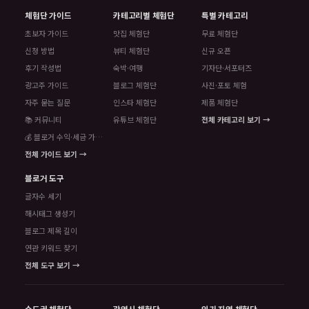
체험단 가이드
카테고리별 체험단
특별 카테고리
초보자 가이드
맛집 체험단
무료 체험단
신청 방법
뷰티 체험단
신규 오픈
후기 작성법
숙박·여행
기자단·서포터즈
광고주 가이드
블로그 체험단
사진·포토 체험
자주 묻는 질문
인스타 체험단
제품 체험단
📚 커뮤니티
유튜브 체험단
전체 카테고리 보기 →
💰 블로거 수익·세금 가이드
전체 가이드 보기 →
블로거 도구
글자수 세기
해시태그 생성기
블로그 제목 길이
연관 키워드 찾기
전체 도구 보기 →
수도권 체험단
광역시 체험단
인기 지역 체험단