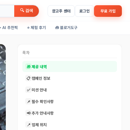
🔍 검색
광고주 센터
로그인
무료 가입
✨ AI 추천픽
⭐ 체험 후기
🧰 블로거도구
목차
🎁
제공 내역
📋
캠페인 정보
✅
미션 안내
📌
필수 확인사항
📢
추가 안내사항
📍
업체 위치