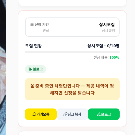
상시모집
📅 신청 기간
완료
상시 운영
모집 현황
상시모집 · 0/10명
선정 확률:
100%
📝 블로그
⏳
준비 중인 체험단
입니다 — 제공 내역이 정
해지면 신청을 받습니다
카카오톡
링크 복사
블로그