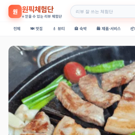
원픽체험단
원
⭐ 믿을 수 있는 리뷰 체험단
전체
🍽️ 맛집
💄 뷰티
🏨 숙박
🛍️ 제품·서비스
