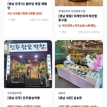
[경남 진주시] 월아당 맛집 체험
단
외계인피자 마산합포구점
1인 식사권 (최대 3만원 상당)
[경남 창원] 외계인피자 마산합
포구점
📍 경남
신청 6/10 (60%)
1) 치즈피자+치즈오븐스파게티,2) 페퍼로니 반반피자+치즈오븐스파게티
📍 경남
신청 14/10 (100%)
진주참숯막창
김&찬
[경남 진주] 진주참숯막창
[경남 사천] 김&찬
막창(1인분)+삼겹살(1인분)
김밥(2줄)+떡볶이(1인분)+순대(1인분)