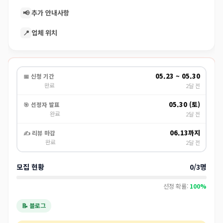
📢
추가 안내사항
📍
업체 위치
05.23 ~ 05.30
📅 신청 기간
완료
2달 전
05.30 (토)
🎯 선정자 발표
완료
2달 전
06.13까지
✍️ 리뷰 마감
완료
2달 전
모집 현황
0/3명
선정 확률:
100%
📝 블로그