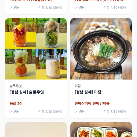
📍 경남
신청 8/10 (80%)
📍 경남
신청 4/10 (40%)
슬로우잇
미담
[경남 김해] 슬로우잇
[경남 김해] 미담
음료 2잔
한방삼계탕,한방닭백숙
📍 경남
신청 2/10 (20%)
📍 경남
신청 6/10 (60%)