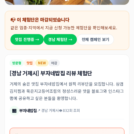
📭 이 체험단은 마감되었습니다
같은 업종·지역에서 지금 신청 가능한 체험단을 확인해보세요.
맛집 진행중 →
경남 체험단 →
전체 캠페인 보기
방문형
맛집
NEW
마감
[경남 거제시] 부자네밥집 리뷰 체험단
거제의 숨은 맛집 부자네밥집에서 원픽 리뷰단을 모집합니다. 삼겹
김치찜과 묵은지고등어조림의 정성스러운 맛을 블로그와 인스타그
램에 공유하고 싶은 분들을 환영합니다.
🏪
부자네밥집
📍 경남 거제시
👁 832회 조회