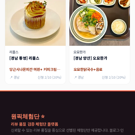
리플스
오묘한가
[경남 통영] 리플스
[경남 양산] 오묘한가
당근시나몬피칸 머핀+ 커피크림밀크쉐이크+아메리카노
오묘한닭국수+음료
📍 경남
신청 2/10 (20%)
📍 경남
신청 2/10 (20%)
원픽체험단 ⭐
리뷰 품질 검증 체험단 플랫폼
신뢰할 수 있는 리뷰 품질을 중심으로 선별된 체험단만 제공합니다. 블로그·인