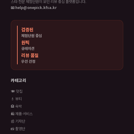
스타 전문 체험단원이 모인 리뷰 중심 플랫폼입니다.
📧 help@onepick.kfsa.kr
검증된
체험단원 중심
원픽
큐레이션
리뷰 품질
우선 선정
카테고리
🍽️ 맛집
💄 뷰티
🏨 숙박
🛍️ 제품·서비스
📰 기자단
📸 촬영단