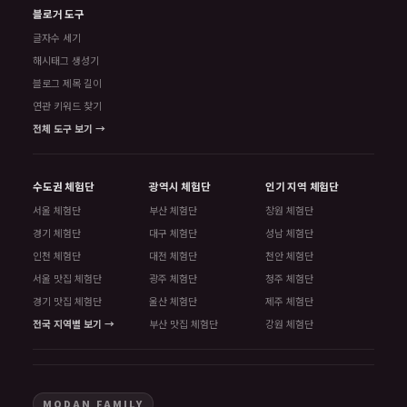
블로거 도구
글자수 세기
해시태그 생성기
블로그 제목 길이
연관 키워드 찾기
전체 도구 보기 →
수도권 체험단
광역시 체험단
인기 지역 체험단
서울 체험단
부산 체험단
창원 체험단
경기 체험단
대구 체험단
성남 체험단
인천 체험단
대전 체험단
천안 체험단
서울 맛집 체험단
광주 체험단
청주 체험단
경기 맛집 체험단
울산 체험단
제주 체험단
전국 지역별 보기 →
부산 맛집 체험단
강원 체험단
MODAN FAMILY