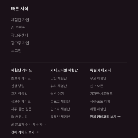
빠른 시작
체험단 가입
AI 추천픽
광고주센터
광고주 가입
로그인
체험단 가이드
카테고리별 체험단
특별 카테고리
초보자 가이드
맛집 체험단
무료 체험단
신청 방법
뷰티 체험단
신규 오픈
후기 작성법
숙박·여행
기자단·서포터즈
광고주 가이드
블로그 체험단
사진·포토 체험
자주 묻는 질문
인스타 체험단
제품 체험단
📚 커뮤니티
유튜브 체험단
전체 카테고리 보기 →
💰 블로거 수익·세금 가이드
전체 가이드 보기 →