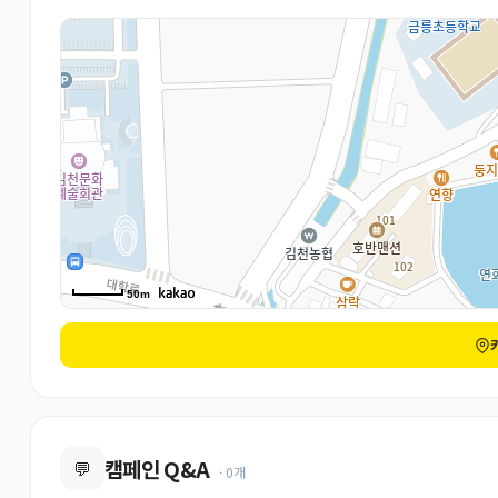
50m
캠페인 Q&A
💬
· 0개