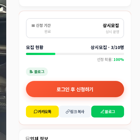
상시모집
📅 신청 기간
완료
상시 운영
모집 현황
상시모집 · 3/10명
선정 확률:
100%
📝 블로그
로그인 후 신청하기
카카오톡
링크 복사
블로그
업체 정보