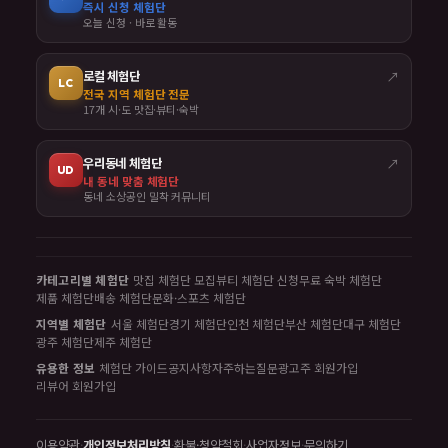
즉시 신청 체험단
오늘 신청 · 바로 활동
로컬 체험단
↗
LC
전국 지역 체험단 전문
17개 시·도 맛집·뷰티·숙박
우리동네 체험단
↗
UD
내 동네 맞춤 체험단
동네 소상공인 밀착 커뮤니티
카테고리별 체험단
맛집 체험단 모집
뷰티 체험단 신청
무료 숙박 체험단
제품 체험단
배송 체험단
문화·스포츠 체험단
지역별 체험단
서울 체험단
경기 체험단
인천 체험단
부산 체험단
대구 체험단
광주 체험단
제주 체험단
유용한 정보
체험단 가이드
공지사항
자주하는질문
광고주 회원가입
리뷰어 회원가입
이용약관
·
개인정보처리방침
·
환불·청약철회
·
사업자정보
·
문의하기