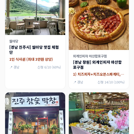
월아당
[경남 진주시] 월아당 맛집 체험
단
외계인피자 마산합포구점
1인 식사권 (최대 3만원 상당)
[경남 창원] 외계인피자 마산합
포구점
📍 경남
신청 6/10 (60%)
1) 치즈피자+치즈오븐스파게티,2) 페퍼로니 반반피자+치즈오븐스파게티
📍 경남
신청 14/10 (100%)