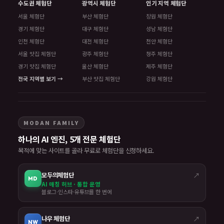
수도권 체험단
광역시 체험단
인기 지역 체험단
서울 체험단
부산 체험단
창원 체험단
경기 체험단
대구 체험단
성남 체험단
인천 체험단
대전 체험단
천안 체험단
서울 맛집 체험단
광주 체험단
청주 체험단
경기 맛집 체험단
울산 체험단
제주 체험단
전국 지역별 보기 →
부산 맛집 체험단
강원 체험단
MODAN FAMILY
하나의 AI 엔진, 5개 전문 체험단
목적에 맞는 사이트를 골라 무료로 체험단을 신청하세요.
모두의체험단
↗
MD
AI 매칭 허브 · 통합 운영
블로그·인스타·유튜브를 한 번에
나우 체험단
↗
NW