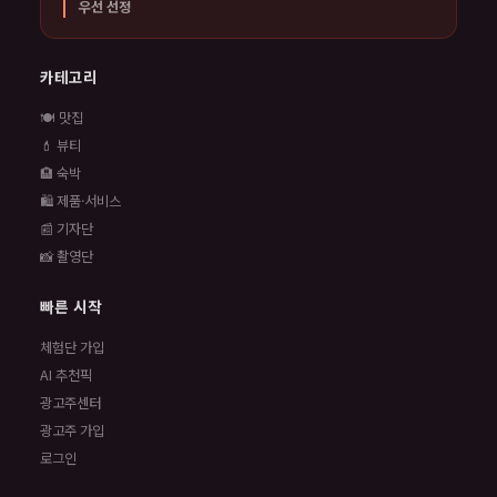
우선 선정
카테고리
🍽️ 맛집
💄 뷰티
🏨 숙박
🛍️ 제품·서비스
📰 기자단
📸 촬영단
빠른 시작
체험단 가입
AI 추천픽
광고주센터
광고주 가입
로그인