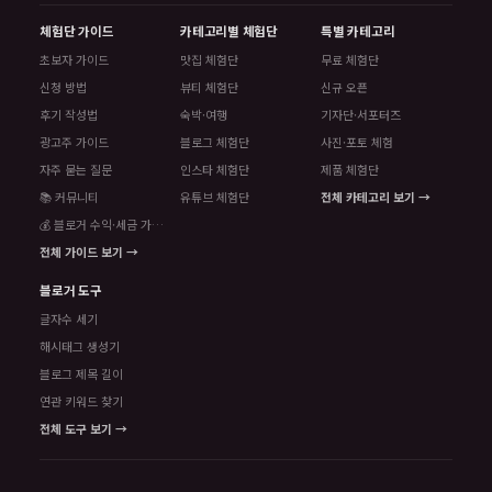
체험단 가이드
카테고리별 체험단
특별 카테고리
초보자 가이드
맛집 체험단
무료 체험단
신청 방법
뷰티 체험단
신규 오픈
후기 작성법
숙박·여행
기자단·서포터즈
광고주 가이드
블로그 체험단
사진·포토 체험
자주 묻는 질문
인스타 체험단
제품 체험단
📚 커뮤니티
유튜브 체험단
전체 카테고리 보기 →
💰 블로거 수익·세금 가이드
전체 가이드 보기 →
블로거 도구
글자수 세기
해시태그 생성기
블로그 제목 길이
연관 키워드 찾기
전체 도구 보기 →