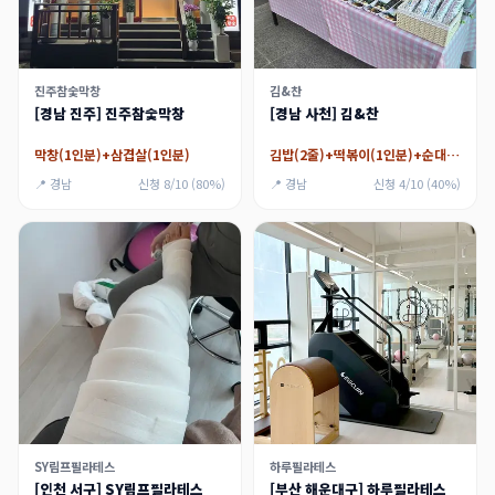
진주참숯막창
김&찬
[경남 진주] 진주참숯막창
[경남 사천] 김&찬
막창(1인분)+삼겹살(1인분)
김밥(2줄)+떡볶이(1인분)+순대(1인분)
📍 경남
신청 8/10 (80%)
📍 경남
신청 4/10 (40%)
SY림프필라테스
하루필라테스
[인천 서구] SY림프필라테스
[부산 해운대구] 하루필라테스