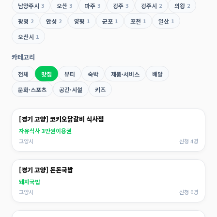
남양주시
3
오산
3
파주
3
광주
3
광주시
2
의왕
2
광명
2
안성
2
양평
1
군포
1
포천
1
일산
1
오산시
1
카테고리
전체
맛집
뷰티
숙박
제품·서비스
배달
문화·스포츠
공간·시설
키즈
[경기 고양] 코키오닭갈비 식사점
자유식사 3만원이용권
고양시
신청 4명
[경기 고양] 돈돈국밥
돼지국밥
고양시
신청 0명