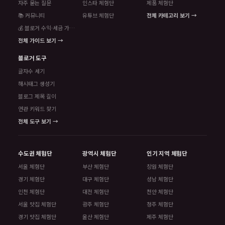
자주 묻는 질문
인스타 체험단
제품 체험단
📚 커뮤니티
유튜브 체험단
전체 카테고리 보기 →
💰 블로거 수익·세금 가이드
전체 가이드 보기 →
블로거 도구
글자수 세기
해시태그 생성기
블로그 제목 길이
연관 키워드 찾기
전체 도구 보기 →
수도권 체험단
광역시 체험단
인기 지역 체험단
서울 체험단
부산 체험단
창원 체험단
경기 체험단
대구 체험단
성남 체험단
인천 체험단
대전 체험단
천안 체험단
서울 맛집 체험단
광주 체험단
청주 체험단
경기 맛집 체험단
울산 체험단
제주 체험단