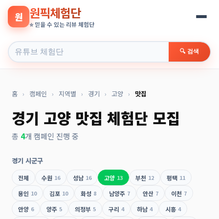
원픽체험단
원
⭐ 믿을 수 있는 리뷰 체험단
🔍 검색
홈
›
캠페인
›
지역별
›
경기
›
고양
›
맛집
경기 고양 맛집 체험단 모집
총
4
개 캠페인 진행 중
경기 시군구
전체
수원
16
성남
16
고양
13
부천
12
평택
11
용인
10
김포
10
화성
8
남양주
7
안산
7
이천
7
안양
6
양주
5
의정부
5
구리
4
하남
4
시흥
4