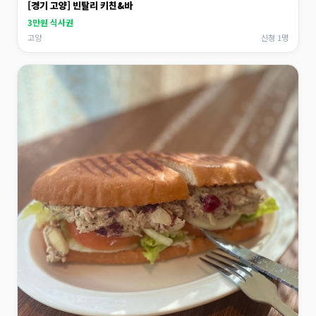
[경기 고양] 빈탈리 키친&바
3만원 식사권
고양
신청 1명