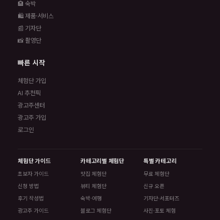
🏨 숙박
🛍️ 제품·서비스
📰 기자단
📸 촬영단
빠른 시작
체험단 가입
AI 추천픽
광고주센터
광고주 가입
로그인
체험단 가이드
카테고리별 체험단
특별 카테고리
초보자 가이드
맛집 체험단
무료 체험단
신청 방법
뷰티 체험단
신규 오픈
후기 작성법
숙박·여행
기자단·서포터즈
광고주 가이드
블로그 체험단
사진·포토 체험