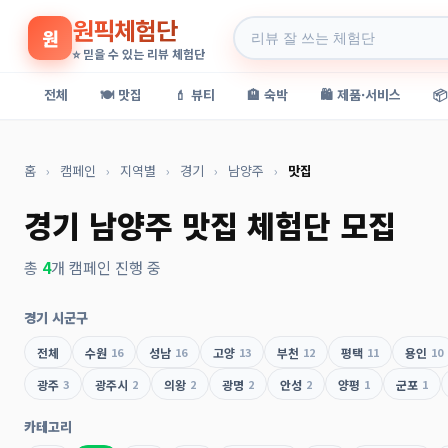
원픽체험단
원
⭐ 믿을 수 있는 리뷰 체험단
전체
🍽️ 맛집
💄 뷰티
🏨 숙박
🛍️ 제품·서비스

홈
›
캠페인
›
지역별
›
경기
›
남양주
›
맛집
경기 남양주 맛집 체험단 모집
총
4
개 캠페인 진행 중
경기 시군구
전체
수원
16
성남
16
고양
13
부천
12
평택
11
용인
10
광주
3
광주시
2
의왕
2
광명
2
안성
2
양평
1
군포
1
카테고리