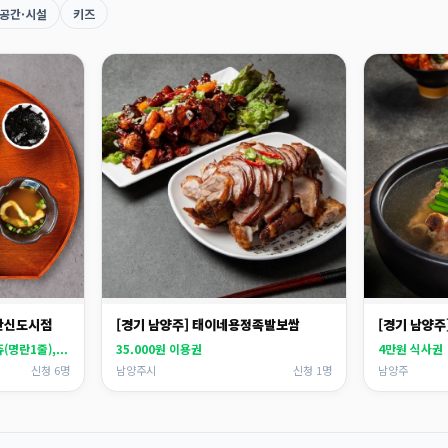
공간·시설
키즈
다산신도시점
[경기 남양주] 태이네용정족발보쌈
[경기 남양주
명란1줄),...
35.000원 이용권
4만원 식사권
신청 6명
남양주시
신청 1명
남양주