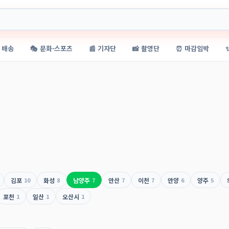
 배송
🎭 문화·스포츠
📰 기자단
📸 촬영단
⏰ 마감임박
김포
10
화성
8
남양주
7
안산
7
이천
7
안양
6
양주
5
포천
1
일산
1
오산시
1