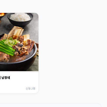
] 남정네
신청 2명