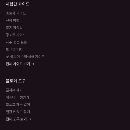
체험단 가이드
초보자 가이드
신청 방법
후기 작성법
광고주 가이드
자주 묻는 질문
📚 커뮤니티
💰 블로거 수익·세금 가이드
전체 가이드 보기 →
블로거 도구
글자수 세기
해시태그 생성기
블로그 제목 길이
연관 키워드 찾기
전체 도구 보기 →