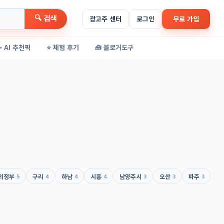
🔍 검색
광고주 센터
로그인
무료 가입
✨ AI 추천픽
⭐ 체험 후기
🧰 블로거도구
의정부
5
구리
4
하남
4
시흥
4
남양주시
3
오산
3
파주
3