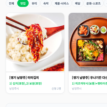
전체
맛집
뷰티
숙박
제품·서비스
배달
문화·스포츠
[경기 남양주] 미미김치
[경기 남양주] 우나기칸 
1) 김치(포장),2) 보쌈(포장)
1) 히츠마부시(보통)+멘타이쥬(
남양주시
신청 2명
남양주시