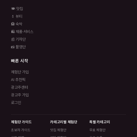
🍽️ 맛집
💄 뷰티
🏨 숙박
🛍️ 제품·서비스
📰 기자단
📸 촬영단
빠른 시작
체험단 가입
AI 추천픽
광고주센터
광고주 가입
로그인
체험단 가이드
카테고리별 체험단
특별 카테고리
초보자 가이드
맛집 체험단
무료 체험단