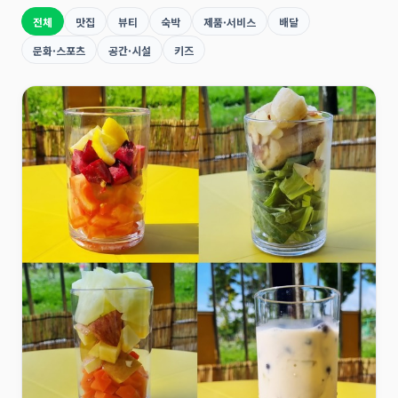
전체
맛집
뷰티
숙박
제품·서비스
배달
문화·스포츠
공간·시설
키즈