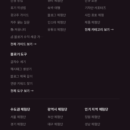
신청 방법
뷰티 체험단
신규 오픈
후기 작성법
숙박·여행
기자단·서포터즈
광고주 가이드
블로그 체험단
사진·포토 체험
자주 묻는 질문
인스타 체험단
제품 체험단
📚 커뮤니티
유튜브 체험단
전체 카테고리 보기 →
💰 블로거 수익·세금 가이드
전체 가이드 보기 →
블로거 도구
글자수 세기
해시태그 생성기
블로그 제목 길이
연관 키워드 찾기
전체 도구 보기 →
수도권 체험단
광역시 체험단
인기 지역 체험단
서울 체험단
부산 체험단
창원 체험단
경기 체험단
대구 체험단
성남 체험단