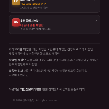
LC
전국 지역 체험단 전문
17개 시·도 맛집·뷰티·숙박
우리동네 체험단
↗
UD
내 동네 맞춤 체험단
동네 소상공인 밀착 커뮤니티
카테고리별 체험단
맛집 체험단 모집
뷰티 체험단 신청
무료 숙박 체험단
제품 체험단
배송 체험단
문화·스포츠 체험단
지역별 체험단
서울 체험단
경기 체험단
인천 체험단
부산 체험단
대구 체험단
광주 체험단
제주 체험단
유용한 정보
체험단 가이드
공지사항
자주하는질문
광고주 회원가입
리뷰어 회원가입
이용약관
·
개인정보처리방침
·
환불·청약철회
·
사업자정보
·
문의하기
© 2026 원픽체험단. All rights reserved.