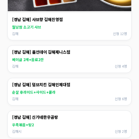
[경남 김해] 샤브향 김해진영점
월남쌈 소고기 샤브
김해
신청 12명
[경남 김해] 올선데이 김해제니스점
베이글 2개+음료2잔
김해
신청 4명
[경남 김해] 덤브치킨 김해인제대점
순살 후라이드+사이드+콜라
김해
신청 6명
[경남 김해] 신가네한우곰탕
우족볶음+탕2
김해시
신청 2명