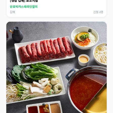
[경남 김해] 모꼬지담
단호박카스테라인절미
김해
신청 4명