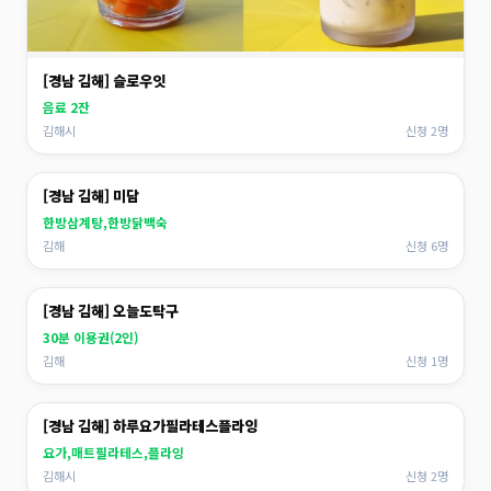
[경남 김해] 슬로우잇
음료 2잔
김해시
신청 2명
[경남 김해] 미담
한방삼계탕,한방닭백숙
김해
신청 6명
[경남 김해] 오늘도탁구
30분 이용권(2인)
김해
신청 1명
[경남 김해] 하루요가필라테스플라잉
요가,매트필라테스,플라잉
김해시
신청 2명