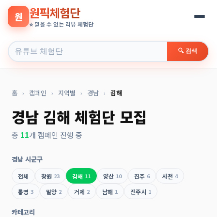
원픽체험단
원
⭐ 믿을 수 있는 리뷰 체험단
🔍 검색
홈
›
캠페인
›
지역별
›
경남
›
김해
경남 김해 체험단 모집
총
11
개 캠페인 진행 중
경남 시군구
전체
창원
23
김해
11
양산
10
진주
6
사천
4
통영
3
밀양
2
거제
2
남해
1
진주시
1
카테고리