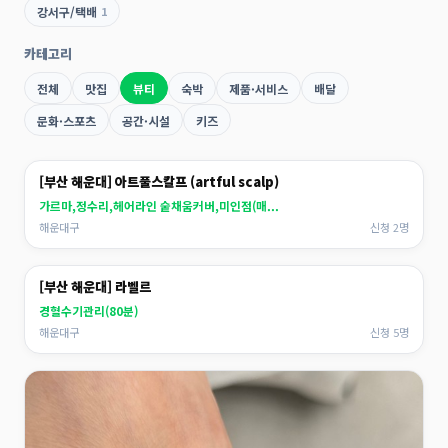
강서구/택배
1
카테고리
전체
맛집
뷰티
숙박
제품·서비스
배달
문화·스포츠
공간·시설
키즈
[부산 해운대] 아트풀스칼프 (artful scalp)
가르마,정수리,헤어라인 숱채움커버,미인점(매...
해운대구
신청 2명
[부산 해운대] 라벨르
경혈수기관리(80분)
해운대구
신청 5명