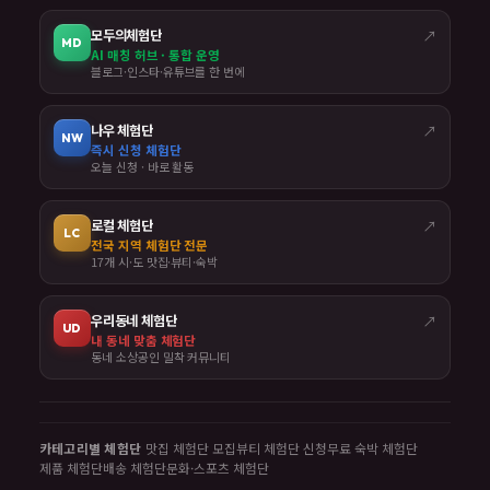
모두의체험단
↗
MD
AI 매칭 허브 · 통합 운영
블로그·인스타·유튜브를 한 번에
나우 체험단
↗
NW
즉시 신청 체험단
오늘 신청 · 바로 활동
로컬 체험단
↗
LC
전국 지역 체험단 전문
17개 시·도 맛집·뷰티·숙박
우리동네 체험단
↗
UD
내 동네 맞춤 체험단
동네 소상공인 밀착 커뮤니티
카테고리별 체험단
맛집 체험단 모집
뷰티 체험단 신청
무료 숙박 체험단
제품 체험단
배송 체험단
문화·스포츠 체험단