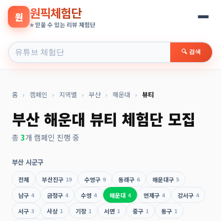
원픽체험단
원
⭐ 믿을 수 있는 리뷰 체험단
🔍 검색
홈
›
캠페인
›
지역별
›
부산
›
해운대
›
뷰티
부산 해운대 뷰티 체험단 모집
총
3
개 캠페인 진행 중
부산 시군구
전체
부산진구
19
수영구
9
동래구
6
해운대구
5
남구
4
금정구
4
수영
4
해운대
4
연제구
4
강서구
4
서구
3
사상
1
기장
1
서면
1
중구
1
동구
1