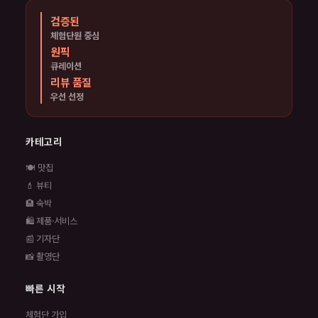
검증된
체험단원 중심
원픽
큐레이션
리뷰 품질
우선 선정
카테고리
🍽️ 맛집
💄 뷰티
🏨 숙박
🛍️ 제품·서비스
📰 기자단
📸 촬영단
빠른 시작
체험단 가입