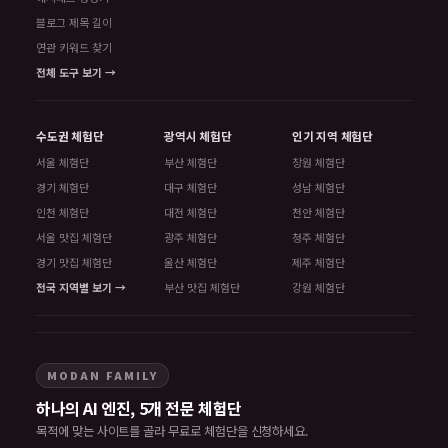
블로그 제목 길이
연관 키워드 찾기
전체 도구 보기 →
수도권 체험단
광역시 체험단
인기 지역 체험단
서울 체험단
부산 체험단
창원 체험단
경기 체험단
대구 체험단
성남 체험단
인천 체험단
대전 체험단
천안 체험단
서울 맛집 체험단
광주 체험단
청주 체험단
경기 맛집 체험단
울산 체험단
제주 체험단
전국 지역별 보기 →
부산 맛집 체험단
강원 체험단
MODAN FAMILY
하나의 AI 엔진, 5개 전문 체험단
목적에 맞는 사이트를 골라 무료로 체험단을 신청하세요.