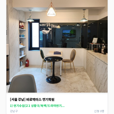
[서울 강남] 바로액터스 연기학원
1) 연기수업(2:1 상황극/독백/드라마연기...
강남구
신청 0명