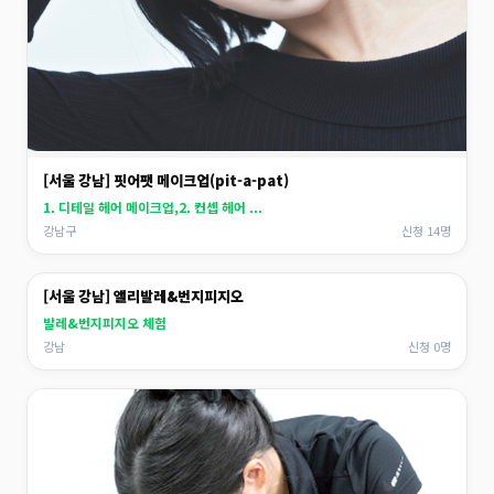
[서울 강남] 핏어팻 메이크업(pit-a-pat)
1. 디테일 헤어 메이크업,2. 컨셉 헤어 ...
강남구
신청 14명
[서울 강남] 앨리발레&번지피지오
발레&번지피지오 체험
강남
신청 0명