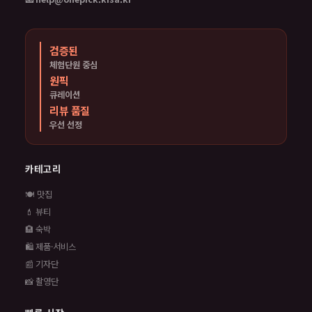
검증된
체험단원 중심
원픽
큐레이션
리뷰 품질
우선 선정
카테고리
🍽️ 맛집
💄 뷰티
🏨 숙박
🛍️ 제품·서비스
📰 기자단
📸 촬영단