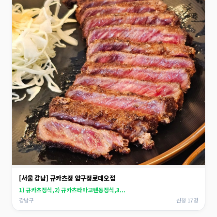
[서울 강남] 규카츠정 압구정로데오점
1) 규카츠정식,2) 규카츠타마고텐동정식,3...
강남구
신청 17명