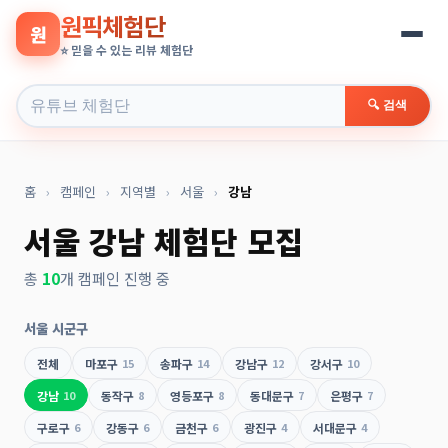
원픽체험단
원
⭐ 믿을 수 있는 리뷰 체험단
🔍 검색
홈
›
캠페인
›
지역별
›
서울
›
강남
서울 강남 체험단 모집
총
10
개 캠페인 진행 중
서울 시군구
전체
마포구
15
송파구
14
강남구
12
강서구
10
강남
10
동작구
8
영등포구
8
동대문구
7
은평구
7
구로구
6
강동구
6
금천구
6
광진구
4
서대문구
4