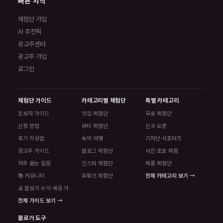
빠른 시작
체험단 가입
AI 추천픽
광고주센터
광고주 가입
로그인
체험단 가이드
카테고리별 체험단
특별 카테고리
초보자 가이드
맛집 체험단
무료 체험단
신청 방법
뷰티 체험단
신규 오픈
후기 작성법
숙박·여행
기자단·서포터즈
광고주 가이드
블로그 체험단
사진·포토 체험
자주 묻는 질문
인스타 체험단
제품 체험단
📚 커뮤니티
유튜브 체험단
전체 카테고리 보기 →
💰 블로거 수익·세금 가이드
전체 가이드 보기 →
블로거 도구