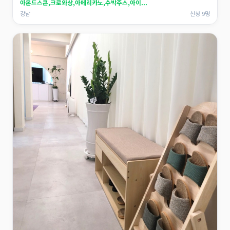
아몬드스콘,크로와상,아메리카노,수박주스,아이...
강남
신청 9명