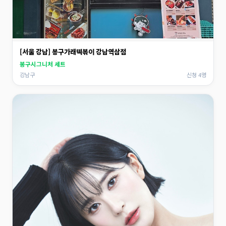
[서울 강남] 봉구가래떡볶이 강남역삼점
봉구시그니처 세트
강남구
신청 4명