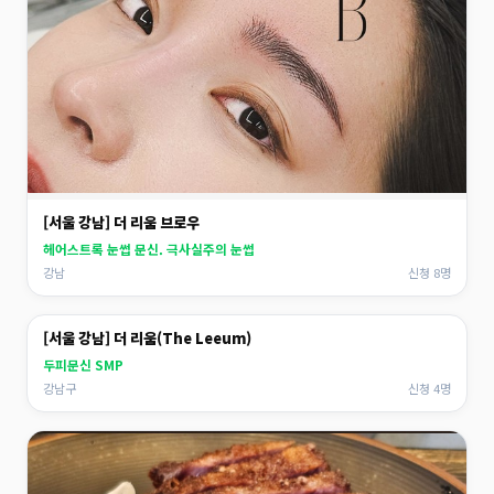
[서울 강남] 더 리움 브로우
헤어스트록 눈썹 문신. 극사실주의 눈썹
강남
신청 8명
[서울 강남] 더 리움(The Leeum)
두피문신 SMP
강남구
신청 4명