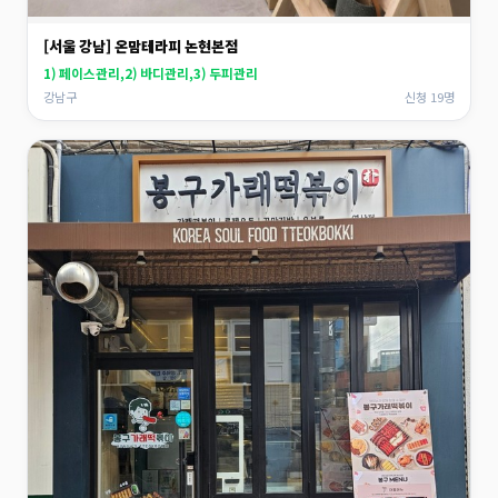
[서울 강남] 온맘테라피 논현본점
1) 페이스관리,2) 바디관리,3) 두피관리
강남구
신청 19명