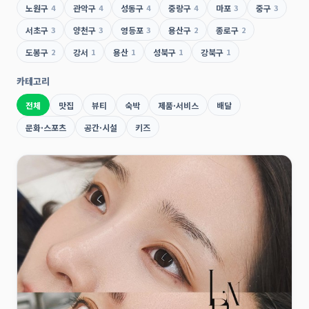
노원구
4
관악구
4
성동구
4
중랑구
4
마포
3
중구
3
서초구
3
양천구
3
영등포
3
용산구
2
종로구
2
도봉구
2
강서
1
용산
1
성북구
1
강북구
1
카테고리
전체
맛집
뷰티
숙박
제품·서비스
배달
문화·스포츠
공간·시설
키즈