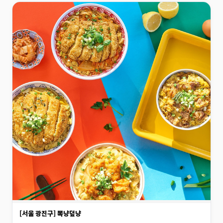
[서울 광진구] 뽁냥덮냥