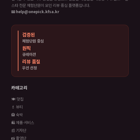
스타 전문 체험단원이 모인 리뷰 중심 플랫폼입니다.
📧 help@onepick.kfsa.kr
검증된
체험단원 중심
원픽
큐레이션
리뷰 품질
우선 선정
카테고리
🍽️ 맛집
💄 뷰티
🏨 숙박
🛍️ 제품·서비스
📰 기자단
📸 촬영단