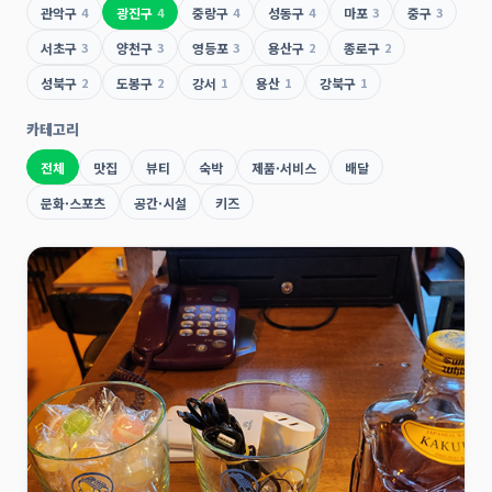
관악구
4
광진구
4
중랑구
4
성동구
4
마포
3
중구
3
서초구
3
양천구
3
영등포
3
용산구
2
종로구
2
성북구
2
도봉구
2
강서
1
용산
1
강북구
1
카테고리
전체
맛집
뷰티
숙박
제품·서비스
배달
문화·스포츠
공간·시설
키즈