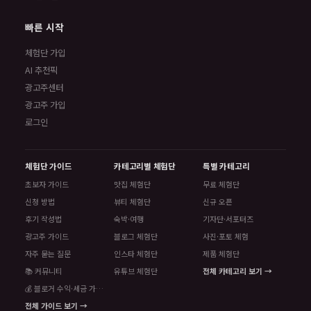
빠른 시작
체험단 가입
AI 추천픽
광고주센터
광고주 가입
로그인
체험단 가이드
카테고리별 체험단
특별 카테고리
초보자 가이드
맛집 체험단
무료 체험단
신청 방법
뷰티 체험단
신규 오픈
후기 작성법
숙박·여행
기자단·서포터즈
광고주 가이드
블로그 체험단
사진·포토 체험
자주 묻는 질문
인스타 체험단
제품 체험단
📚 커뮤니티
유튜브 체험단
전체 카테고리 보기 →
💰 블로거 수익·세금 가이드
전체 가이드 보기 →