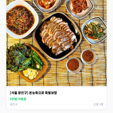
[서울 광진구] 본능족으로 족발보쌈
3만원 이용권
광진구
신청 3명