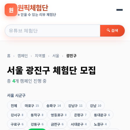
원픽체험단
원
⭐ 믿을 수 있는 리뷰 체험단
🔍 검색
홈
›
캠페인
›
지역별
›
서울
›
광진구
서울 광진구 체험단 모집
총
4
개 캠페인 진행 중
서울 시군구
전체
마포구
15
송파구
14
강남구
11
강남
10
강서구
8
동작구
8
영등포구
8
은평구
7
동대문구
6
구로구
6
강동구
6
금천구
6
서대문구
4
노원구
4