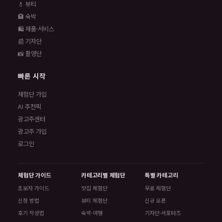
💄 뷰티
🏨 숙박
🛍️ 제품·서비스
📰 기자단
📸 촬영단
빠른 시작
체험단 가입
AI 추천픽
광고주센터
광고주 가입
로그인
체험단 가이드
카테고리별 체험단
특별 카테고리
초보자 가이드
맛집 체험단
무료 체험단
신청 방법
뷰티 체험단
신규 오픈
후기 작성법
숙박·여행
기자단·서포터즈