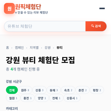
원픽체험단
원
⭐ 믿을 수 있는 리뷰 체험단
🔍 검색
홈
›
캠페인
›
지역별
›
강원
›
뷰티
강원 뷰티 체험단 모집
총
4
개 캠페인 진행 중
강원 시군구
전체
원주
8
강릉
3
동해
3
속초
2
춘천
2
평창
2
철원
1
홍천
1
양양
1
전체
1
강릉시
1
카테고리