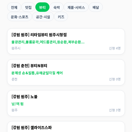
전체
맛집
뷰티
숙박
제품·서비스
배달
문화·스포츠
공간·시설
키즈
[강원 원주] 리타임뷰티 원주시청점
물광관리,볼륨윤곽,여드름관리,등순환,복부순환...
원주시
신청 4명
[강원 춘천] 뷰티N뷰티
문제성 손&발톱,유해균발각질 케어
춘천
신청 0명
[강원 원주] 노블
남/여 펌
원주
신청 3명
[강원 원주] 셀라이즈스파