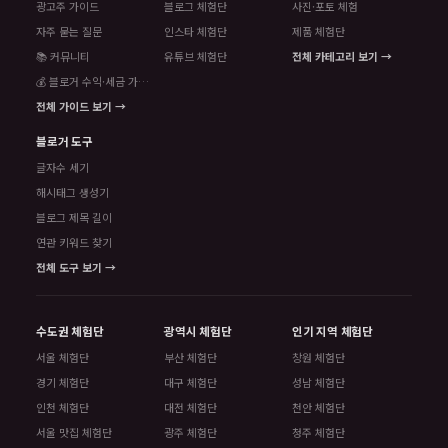
광고주 가이드
블로그 체험단
사진·포토 체험
자주 묻는 질문
인스타 체험단
제품 체험단
📚 커뮤니티
유튜브 체험단
전체 카테고리 보기 →
💰 블로거 수익·세금 가이드
전체 가이드 보기 →
블로거 도구
글자수 세기
해시태그 생성기
블로그 제목 길이
연관 키워드 찾기
전체 도구 보기 →
수도권 체험단
광역시 체험단
인기 지역 체험단
서울 체험단
부산 체험단
창원 체험단
경기 체험단
대구 체험단
성남 체험단
인천 체험단
대전 체험단
천안 체험단
서울 맛집 체험단
광주 체험단
청주 체험단