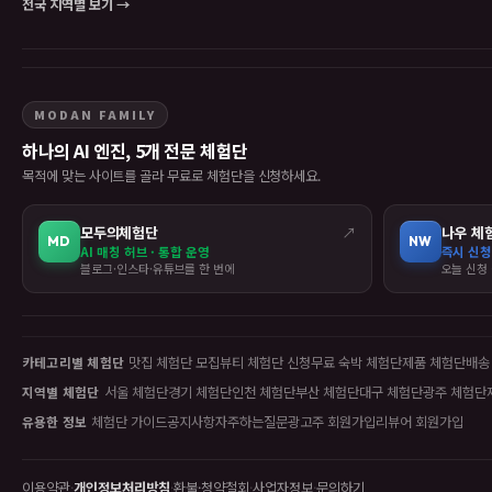
전국 지역별 보기 →
MODAN FAMILY
하나의 AI 엔진, 5개 전문 체험단
목적에 맞는 사이트를 골라 무료로 체험단을 신청하세요.
모두의체험단
↗
나우 체
MD
NW
AI 매칭 허브 · 통합 운영
즉시 신청
블로그·인스타·유튜브를 한 번에
오늘 신청 
맛집 체험단 모집
뷰티 체험단 신청
무료 숙박 체험단
제품 체험단
배송
카테고리별 체험단
서울 체험단
경기 체험단
인천 체험단
부산 체험단
대구 체험단
광주 체험단
지역별 체험단
체험단 가이드
공지사항
자주하는질문
광고주 회원가입
리뷰어 회원가입
유용한 정보
이용약관
·
개인정보처리방침
·
환불·청약철회
·
사업자정보
·
문의하기