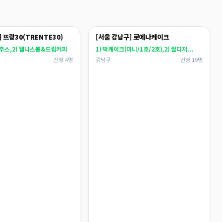
 뜨랑30(TRENTE30)
[서울 강남구] 로에나케이크
&주스,2) 웰니스볼&드립커피
1) 떡케이크(미니/1호/2호),2) 쌀디저...
신청 4명
강남구
신청 19명