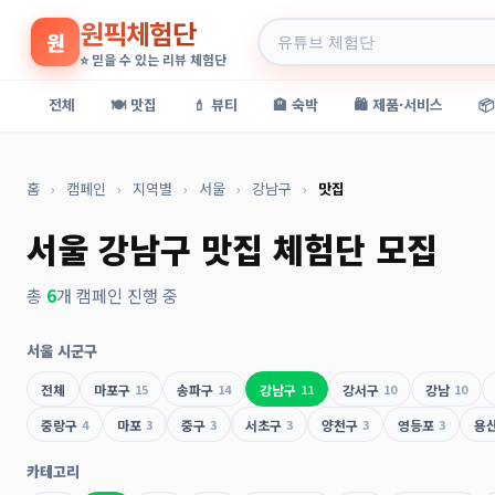
원픽체험단
원
⭐ 믿을 수 있는 리뷰 체험단
전체
🍽️ 맛집
💄 뷰티
🏨 숙박
🛍️ 제품·서비스

홈
›
캠페인
›
지역별
›
서울
›
강남구
›
맛집
서울 강남구 맛집 체험단 모집
총
6
개 캠페인 진행 중
서울 시군구
전체
마포구
15
송파구
14
강남구
11
강서구
10
강남
10
중랑구
4
마포
3
중구
3
서초구
3
양천구
3
영등포
3
용
카테고리