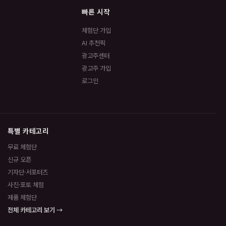
빠른 시작
체험단 가입
AI 추천픽
광고주센터
광고주 가입
로그인
특별 카테고리
무료 체험단
신규 오픈
기자단·서포터즈
사진·포토 체험
제품 체험단
전체 카테고리 보기 →