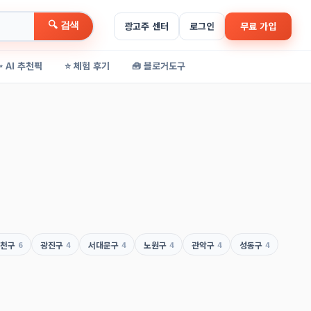
🔍 검색
광고주 센터
로그인
무료 가입
✨ AI 추천픽
⭐ 체험 후기
🧰 블로거도구
천구
6
광진구
4
서대문구
4
노원구
4
관악구
4
성동구
4