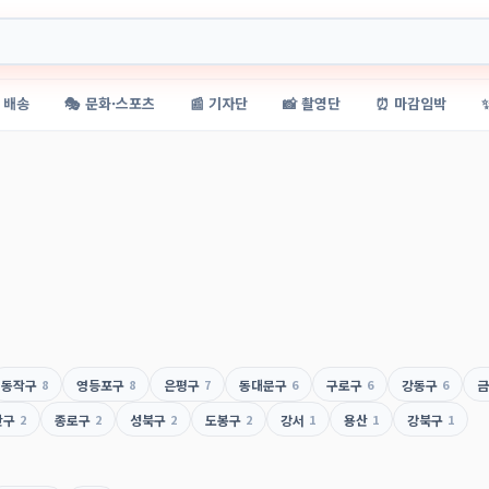
 배송
🎭 문화·스포츠
📰 기자단
📸 촬영단
⏰ 마감임박
동작구
8
영등포구
8
은평구
7
동대문구
6
구로구
6
강동구
6
금
산구
2
종로구
2
성북구
2
도봉구
2
강서
1
용산
1
강북구
1