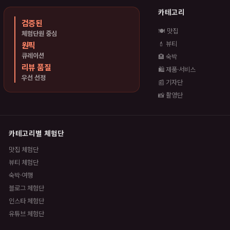
카테고리
검증된
🍽️ 맛집
체험단원 중심
원픽
💄 뷰티
큐레이션
🏨 숙박
리뷰 품질
🛍️ 제품·서비스
우선 선정
📰 기자단
📸 촬영단
카테고리별 체험단
맛집 체험단
뷰티 체험단
숙박·여행
블로그 체험단
인스타 체험단
유튜브 체험단