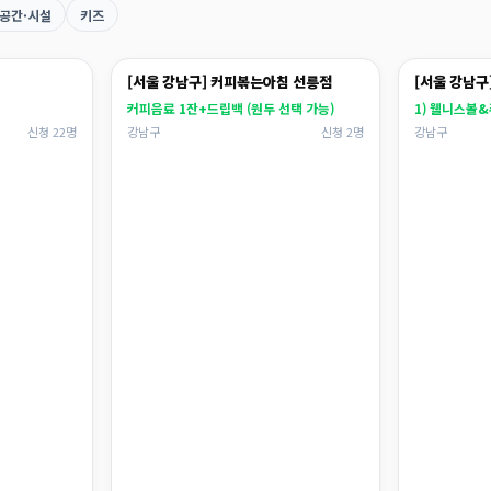
공간·시설
키즈
[서울 강남구] 커피볶는아침 선릉점
[서울 강남구]
커피음료 1잔+드립백 (원두 선택 가능)
1) 웰니스볼
신청 22명
강남구
신청 2명
강남구