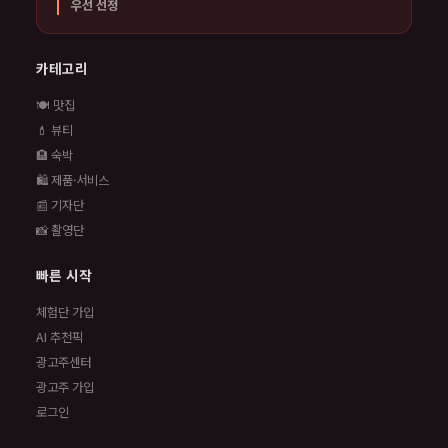
우선 선정
카테고리
🍽️ 맛집
💄 뷰티
🏨 숙박
🛍️ 제품·서비스
📰 기자단
📸 촬영단
빠른 시작
체험단 가입
AI 추천픽
광고주센터
광고주 가입
로그인