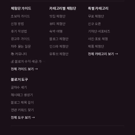
체험단 가이드
카테고리별 체험단
특별 카테고리
초보자 가이드
맛집 체험단
무료 체험단
신청 방법
뷰티 체험단
신규 오픈
후기 작성법
숙박·여행
기자단·서포터즈
광고주 가이드
블로그 체험단
사진·포토 체험
자주 묻는 질문
인스타 체험단
제품 체험단
📚 커뮤니티
유튜브 체험단
전체 카테고리 보기 →
💰 블로거 수익·세금 가이드
전체 가이드 보기 →
블로거 도구
글자수 세기
해시태그 생성기
블로그 제목 길이
연관 키워드 찾기
전체 도구 보기 →