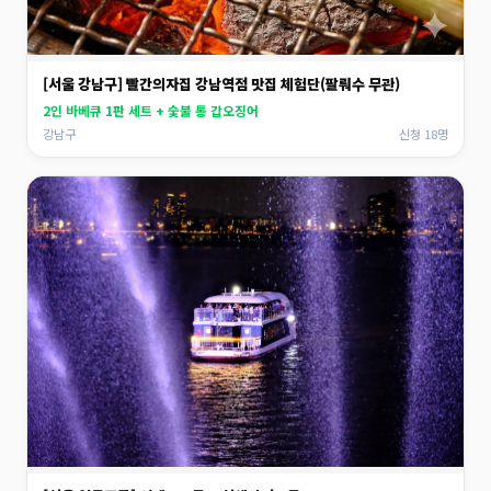
[서울 강남구] 빨간의자집 강남역점 맛집 체험단(팔뤄수 무관)
2인 바베큐 1판 세트 + 숯불 통 갑오징어
강남구
신청 18명