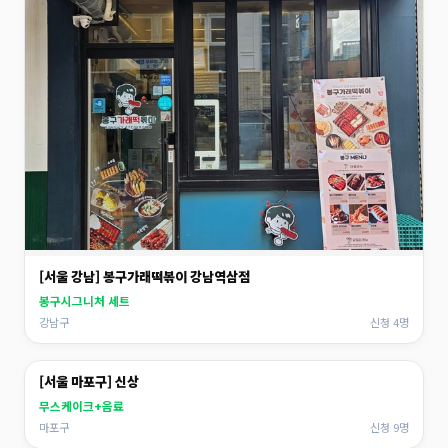
[서울 강남] 봉구가래떡볶이 강남역삼점
봉구시그니처 세트
강남구
신청 4명
[서울 마포구] 신상
무스케이크+음료
마포구
신청 9명