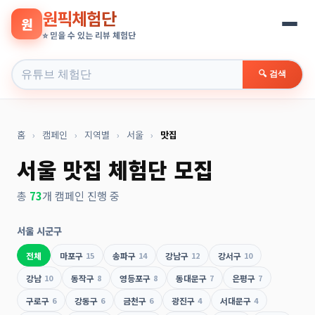
원픽체험단
원
⭐ 믿을 수 있는 리뷰 체험단
🔍 검색
홈
›
캠페인
›
지역별
›
서울
›
맛집
서울 맛집 체험단 모집
총
73
개 캠페인 진행 중
서울 시군구
전체
마포구
15
송파구
14
강남구
12
강서구
10
강남
10
동작구
8
영등포구
8
동대문구
7
은평구
7
구로구
6
강동구
6
금천구
6
광진구
4
서대문구
4