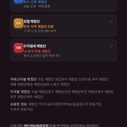
즉시 신청 체험단
오늘 신청 · 바로 활동
로컬 체험단
↗
LC
전국 지역 체험단 전문
17개 시·도 맛집·뷰티·숙박
우리동네 체험단
↗
UD
내 동네 맞춤 체험단
동네 소상공인 밀착 커뮤니티
카테고리별 체험단
맛집 체험단 모집
뷰티 체험단 신청
무료 숙박 체험단
제품 체험단
배송 체험단
문화·스포츠 체험단
지역별 체험단
서울 체험단
경기 체험단
인천 체험단
부산 체험단
대구 체험단
광주 체험단
제주 체험단
유용한 정보
체험단 가이드
공지사항
자주하는질문
광고주 회원가입
리뷰어 회원가입
이용약관
·
개인정보처리방침
·
환불·청약철회
·
사업자정보
·
문의하기