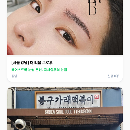
[서울 강남] 더 리움 브로우
헤어스트록 눈썹 문신. 극사실주의 눈썹
강남
신청 8명