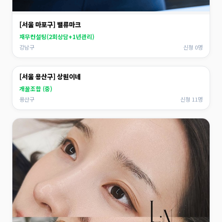
[서울 마포구] 밸류마크
재무컨설팅(2회상담+1년관리)
강남구
신청 0명
[서울 용산구] 상원이네
개꿀조합 (중)
용산구
신청 11명