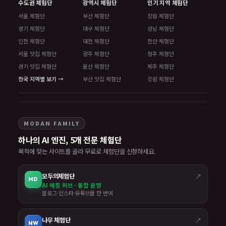
수도권 체험단
광역시 체험단
인기 지역 체험단
서울 체험단
부산 체험단
창원 체험단
경기 체험단
대구 체험단
성남 체험단
인천 체험단
대전 체험단
천안 체험단
서울 맛집 체험단
광주 체험단
청주 체험단
경기 맛집 체험단
울산 체험단
제주 체험단
전국 지역별 보기 →
부산 맛집 체험단
강원 체험단
MODAN FAMILY
하나의 AI 엔진, 5개 전문 체험단
목적에 맞는 사이트를 골라 무료로 체험단을 신청하세요.
모두의체험단
↗
MD
AI 매칭 허브 · 통합 운영
블로그·인스타·유튜브를 한 번에
나우 체험단
↗
NW