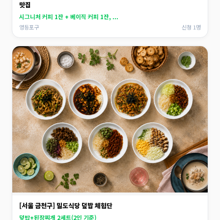
맛집
시그니처 커피 1잔 + 베이직 커피 1잔, ...
영등포구
신청 1명
[서울 금천구] 밀도식당 덮밥 체험단
덮밥+된장찌개 2세트(2인 기준)