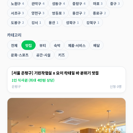
노원구
4
관악구
4
성동구
4
중랑구
4
마포
3
중구
3
서초구
3
양천구
3
영등포
3
용산구
2
종로구
2
도봉구
2
강서
1
용산
1
성북구
1
강북구
1
카테고리
전체
맛집
뷰티
숙박
제품·서비스
배달
문화·스포츠
공간·시설
키즈
[서울 은평구] 기린작업실 x 요이 칵테일 바 분위기 맛집
1인 식사권 (최대 4만원 상당)
은평구
신청 0명