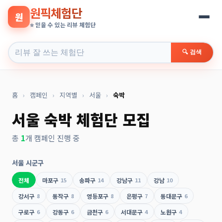
원픽체험단
원
⭐ 믿을 수 있는 리뷰 체험단
🔍 검색
홈
›
캠페인
›
지역별
›
서울
›
숙박
서울 숙박 체험단 모집
총
1
개 캠페인 진행 중
서울 시군구
전체
마포구
15
송파구
14
강남구
11
강남
10
강서구
8
동작구
8
영등포구
8
은평구
7
동대문구
6
구로구
6
강동구
6
금천구
6
서대문구
4
노원구
4