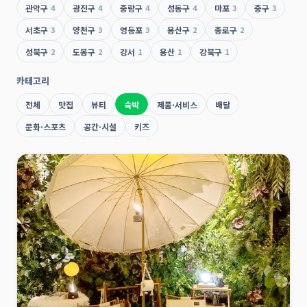
관악구
4
광진구
4
중랑구
4
성동구
4
마포
3
중구
3
서초구
3
양천구
3
영등포
3
용산구
2
종로구
2
성북구
2
도봉구
2
강서
1
용산
1
강북구
1
카테고리
전체
맛집
뷰티
숙박
제품·서비스
배달
문화·스포츠
공간·시설
키즈