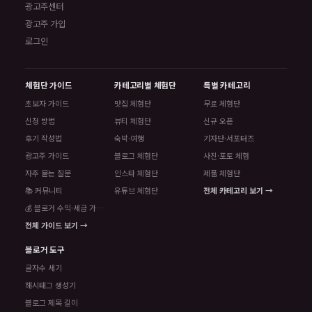
광고주센터
광고주 가입
로그인
체험단 가이드
카테고리별 체험단
특별 카테고리
초보자 가이드
맛집 체험단
무료 체험단
신청 방법
뷰티 체험단
신규 오픈
후기 작성법
숙박·여행
기자단·서포터즈
광고주 가이드
블로그 체험단
사진·포토 체험
자주 묻는 질문
인스타 체험단
제품 체험단
📚 커뮤니티
유튜브 체험단
전체 카테고리 보기 →
💰 블로거 수익·세금 가이드
전체 가이드 보기 →
블로거 도구
글자수 세기
해시태그 생성기
블로그 제목 길이