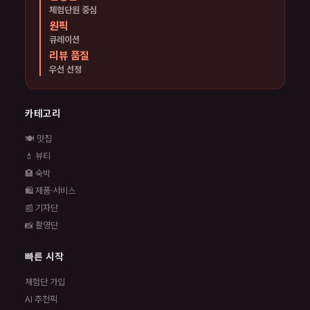
체험단원 중심
원픽
큐레이션
리뷰 품질
우선 선정
카테고리
🍽️ 맛집
💄 뷰티
🏨 숙박
🛍️ 제품·서비스
📰 기자단
📸 촬영단
빠른 시작
체험단 가입
AI 추천픽