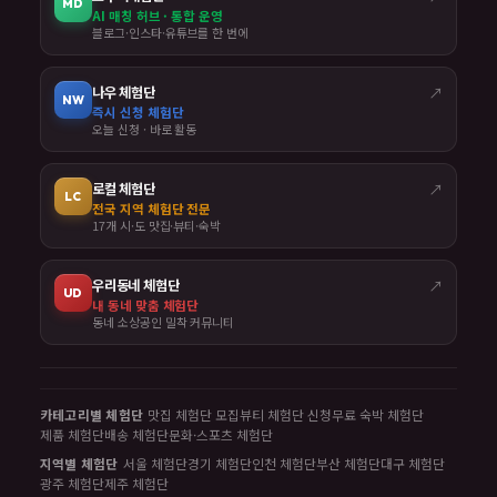
MD
AI 매칭 허브 · 통합 운영
블로그·인스타·유튜브를 한 번에
나우 체험단
↗
NW
즉시 신청 체험단
오늘 신청 · 바로 활동
로컬 체험단
↗
LC
전국 지역 체험단 전문
17개 시·도 맛집·뷰티·숙박
우리동네 체험단
↗
UD
내 동네 맞춤 체험단
동네 소상공인 밀착 커뮤니티
카테고리별 체험단
맛집 체험단 모집
뷰티 체험단 신청
무료 숙박 체험단
제품 체험단
배송 체험단
문화·스포츠 체험단
지역별 체험단
서울 체험단
경기 체험단
인천 체험단
부산 체험단
대구 체험단
광주 체험단
제주 체험단